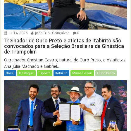
jul 14, 2026
João B. N. Gonçalves
0
Treinador de Ouro Preto e atletas de Itabirito são
convocados para a Seleção Brasileira de Ginástica
de Trampolim
O treinador Christian Castro, natural de Ouro Preto, e os atletas
Ana Júlia Machado e Gabriel...
Brasil
Destaque
Esporte
Itabirito
Minas Gerais
Ouro Preto