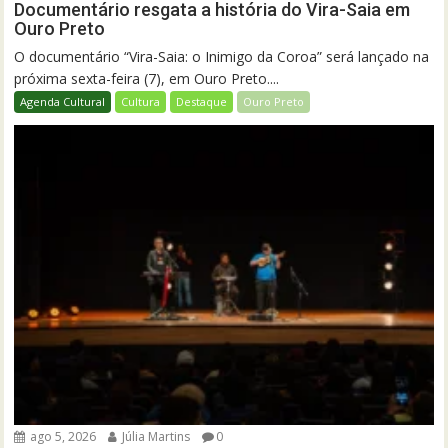
Documentário resgata a história do Vira-Saia em
Ouro Preto
O documentário “Vira-Saia: o Inimigo da Coroa” será lançado na
próxima sexta-feira (7), em Ouro Preto....
Agenda Cultural
Cultura
Destaque
Ouro Preto
ago 5, 2026
Júlia Martins
0