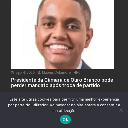
ago 4, 2026
Mateus Delamore
0
Presidente da Câmara de Ouro Branco pode
perder mandato após troca de partido
O presidente da Câmara de Ouro Branco, Warley
Este site utiliza cookies para permitir uma melhor experiência
Higino Pereira, é alvo de uma ação eleitoral...
por parte do utilizador. Ao navegar no site estará a consentir a
Ouro Branco
Política
sua utilização.
ESPORTE
Ok