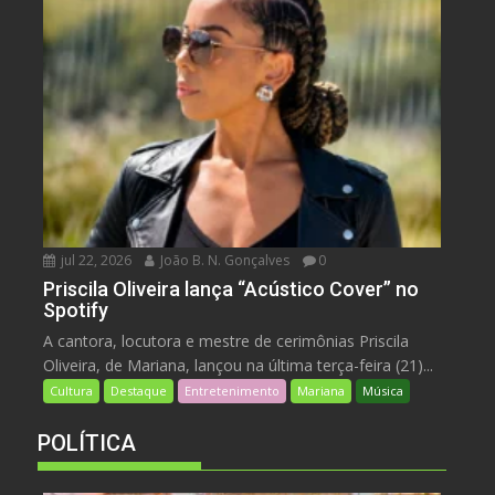
jul 22, 2026
João B. N. Gonçalves
0
Priscila Oliveira lança “Acústico Cover” no
Spotify
A cantora, locutora e mestre de cerimônias Priscila
Oliveira, de Mariana, lançou na última terça-feira (21)...
Cultura
Destaque
Entretenimento
Mariana
Música
POLÍTICA