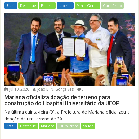
Brasil
Destaque
Esporte
Itabirito
Minas Gerais
Ouro Preto
jul 10, 2026
João B. N. Gonçalves
5
Mariana oficializa doação de terreno para
construção do Hospital Universitário da UFOP
Na última quinta-feira (9), a Prefeitura de Mariana oficializou a
doação de um terreno de 30...
Brasil
Destaque
Mariana
Ouro Preto
Saúde