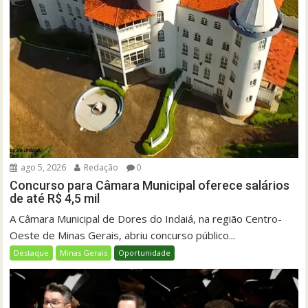
ago 5, 2026
Redação
0
Concurso para Câmara Municipal oferece salários
de até R$ 4,5 mil
A Câmara Municipal de Dores do Indaiá, na região Centro-
Oeste de Minas Gerais, abriu concurso público...
Destaque
Minas Gerais
Oportunidade