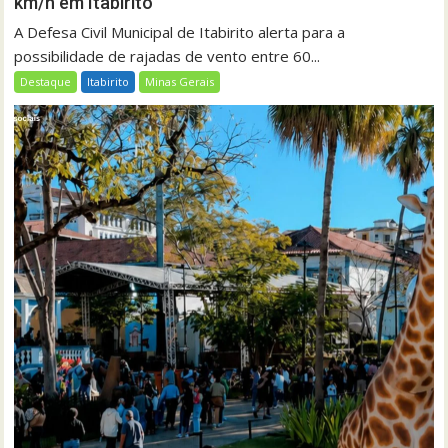
km/h em Itabirito
A Defesa Civil Municipal de Itabirito alerta para a
possibilidade de rajadas de vento entre 60...
Destaque
Itabirito
Minas Gerais