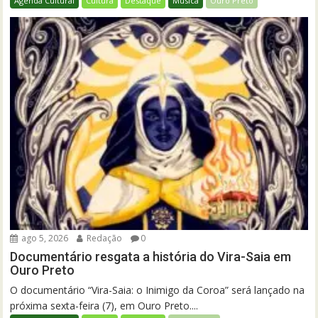
Agenda Cultural
Cultura
Destaque
Música
Ouro Preto
ago 5, 2026
Redação
0
Documentário resgata a história do Vira-Saia em
Ouro Preto
O documentário “Vira-Saia: o Inimigo da Coroa” será lançado na
próxima sexta-feira (7), em Ouro Preto....