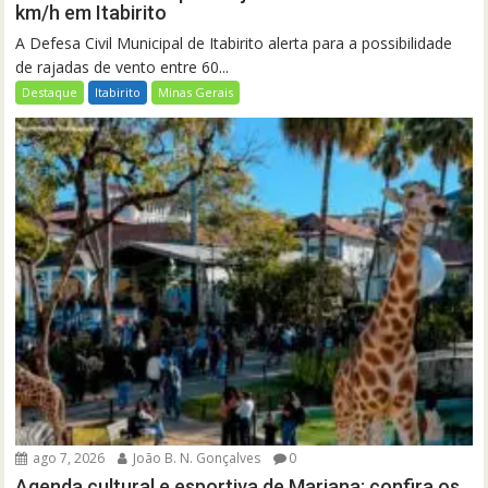
km/h em Itabirito
A Defesa Civil Municipal de Itabirito alerta para a possibilidade
de rajadas de vento entre 60...
Destaque
Itabirito
Minas Gerais
ago 7, 2026
João B. N. Gonçalves
0
Agenda cultural e esportiva de Mariana: confira os