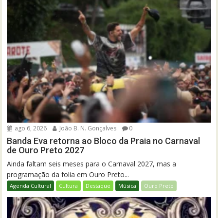
ago 6, 2026
João B. N. Gonçalves
0
Banda Eva retorna ao Bloco da Praia no Carnaval
de Ouro Preto 2027
Ainda faltam seis meses para o Carnaval 2027, mas a
programação da folia em Ouro Preto...
Agenda Cultural
Cultura
Destaque
Música
Ouro Preto