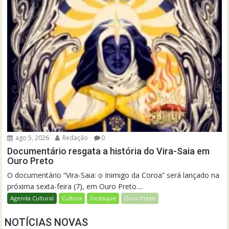
ago 5, 2026
Redação
0
Documentário resgata a história do Vira-Saia em
Ouro Preto
O documentário “Vira-Saia: o Inimigo da Coroa” será lançado na
próxima sexta-feira (7), em Ouro Preto....
Agenda Cultural
Cultura
Destaque
Ouro Preto
NOTÍCIAS NOVAS