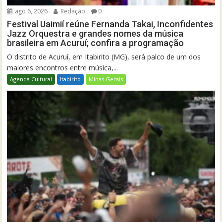
ago 6, 2026
Redação
0
Festival Uaimií reúne Fernanda Takai, Inconfidentes
Jazz Orquestra e grandes nomes da música
brasileira em Acuruí; confira a programação
O distrito de Acuruí, em Itabirito (MG), será palco de um dos
maiores encontros entre música,...
Agenda Cultural
Itabirito
Minas Gerais