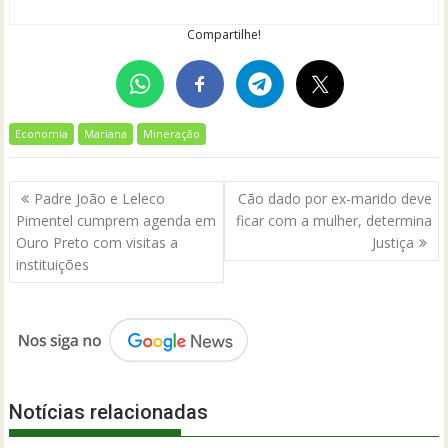
Compartilhe!
Economia
Mariana
Mineração
Navegação
Padre João e Leleco
Cão dado por ex-marido deve
de
Pimentel cumprem agenda em
ficar com a mulher, determina
Post
Ouro Preto com visitas a
Justiça
instituições
Notícias relacionadas