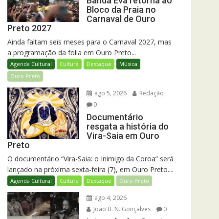
Banda Eva retorna ao
Bloco da Praia no
Carnaval de Ouro
Preto 2027
Ainda faltam seis meses para o Carnaval 2027, mas
a programação da folia em Ouro Preto...
Agenda Cultural
Cultura
Destaque
Música
Ouro Preto
ago 5, 2026
Redação
0
Documentário
resgata a história do
Vira-Saia em Ouro
Preto
O documentário “Vira-Saia: o Inimigo da Coroa” será
lançado na próxima sexta-feira (7), em Ouro Preto....
Agenda Cultural
Cultura
Destaque
Ouro Preto
ago 4, 2026
João B. N. Gonçalves
0