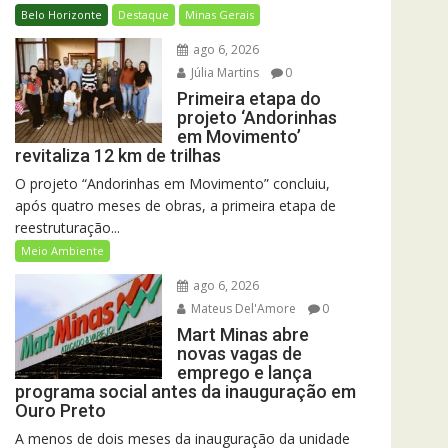
Belo Horizonte
Destaque
Minas Gerais
ago 6, 2026
Júlia Martins
0
Primeira etapa do
projeto ‘Andorinhas
em Movimento’
revitaliza 12 km de trilhas
O projeto “Andorinhas em Movimento” concluiu,
após quatro meses de obras, a primeira etapa de
reestruturação...
Meio Ambiente
ago 6, 2026
Mateus Del'Amore
0
Mart Minas abre
novas vagas de
emprego e lança
programa social antes da inauguração em
Ouro Preto
A menos de dois meses da inauguração da unidade