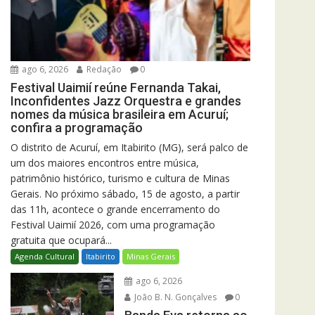
ago 6, 2026
Redação
0
Festival Uaimií reúne Fernanda Takai,
Inconfidentes Jazz Orquestra e grandes
nomes da música brasileira em Acuruí;
confira a programação
O distrito de Acuruí, em Itabirito (MG), será palco de
um dos maiores encontros entre música,
patrimônio histórico, turismo e cultura de Minas
Gerais. No próximo sábado, 15 de agosto, a partir
das 11h, acontece o grande encerramento do
Festival Uaimií 2026, com uma programação
gratuita que ocupará...
Agenda Cultural
Itabirito
Minas Gerais
ago 6, 2026
João B. N. Gonçalves
0