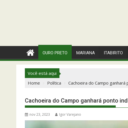
OURO PRETO
MARIANA
ITABIRITO
Você está aqui
Home
Política
Cachoeira do Campo ganhará p
Cachoeira do Campo ganhará ponto inde
nov 23, 2023
Igor Varejano