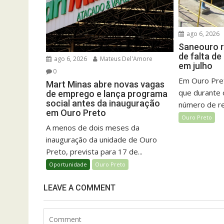
ago 6, 2026
Saneouro r
de falta d
ago 6, 2026
Mateus Del'Amore
em julho
0
Em Ouro Pret
Mart Minas abre novas vagas
que durante 
de emprego e lança programa
social antes da inauguração
número de rel
em Ouro Preto
Ouro Preto
A menos de dois meses da
inauguração da unidade de Ouro
Preto, prevista para 17 de...
Oportunidade
Ouro Preto
LEAVE A COMMENT