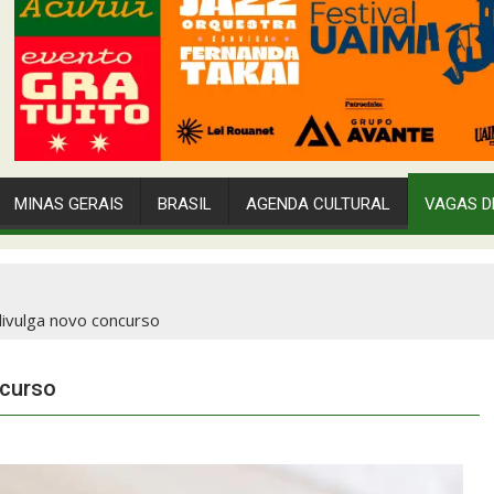
MINAS GERAIS
BRASIL
AGENDA CULTURAL
VAGAS D
divulga novo concurso
ncurso