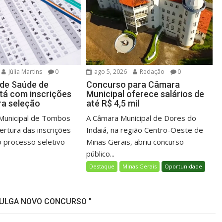
Júlia Martins
0
ago 5, 2026
Redação
0
 de Saúde de
Concurso para Câmara
á com inscrições
Municipal oferece salários de
ra seleção
até R$ 4,5 mil
 Municipal de Tombos
A Câmara Municipal de Dores do
ertura das inscrições
Indaiá, na região Centro-Oeste de
 processo seletivo
Minas Gerais, abriu concurso
público...
Destaque
Minas Gerais
Oportunidade
VULGA NOVO CONCURSO ”