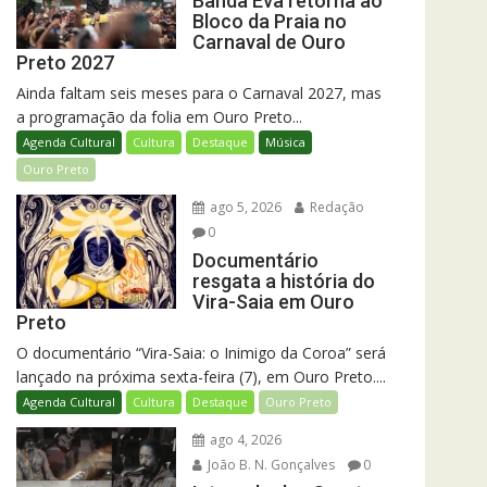
Banda Eva retorna ao
Bloco da Praia no
Carnaval de Ouro
Preto 2027
Ainda faltam seis meses para o Carnaval 2027, mas
a programação da folia em Ouro Preto...
Agenda Cultural
Cultura
Destaque
Música
Ouro Preto
ago 5, 2026
Redação
0
Documentário
resgata a história do
Vira-Saia em Ouro
Preto
O documentário “Vira-Saia: o Inimigo da Coroa” será
lançado na próxima sexta-feira (7), em Ouro Preto....
Agenda Cultural
Cultura
Destaque
Ouro Preto
ago 4, 2026
João B. N. Gonçalves
0