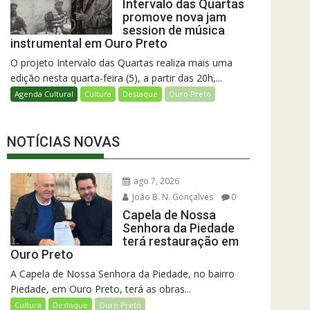
Intervalo das Quartas
promove nova jam
session de música
instrumental em Ouro Preto
O projeto Intervalo das Quartas realiza mais uma
edição nesta quarta-feira (5), a partir das 20h,...
Agenda Cultural
Cultura
Destaque
Ouro Preto
NOTÍCIAS NOVAS
ago 7, 2026
João B. N. Gonçalves
0
Capela de Nossa
Senhora da Piedade
terá restauração em
Ouro Preto
A Capela de Nossa Senhora da Piedade, no bairro
Piedade, em Ouro Preto, terá as obras...
Cultura
Destaque
Ouro Preto