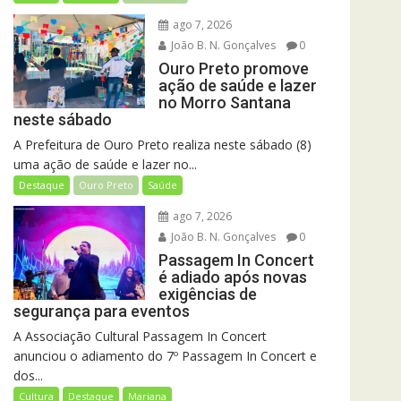
ago 7, 2026
João B. N. Gonçalves
0
Ouro Preto promove
ação de saúde e lazer
no Morro Santana
neste sábado
A Prefeitura de Ouro Preto realiza neste sábado (8)
uma ação de saúde e lazer no...
Destaque
Ouro Preto
Saúde
ago 7, 2026
João B. N. Gonçalves
0
Passagem In Concert
é adiado após novas
exigências de
segurança para eventos
A Associação Cultural Passagem In Concert
anunciou o adiamento do 7º Passagem In Concert e
dos...
Cultura
Destaque
Mariana