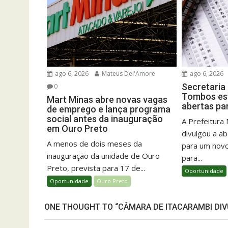
ago 6, 2026
Mateus Del'Amore
ago 6, 2026
Secretaria
0
Tombos est
Mart Minas abre novas vagas
abertas pa
de emprego e lança programa
social antes da inauguração
A Prefeitura
em Ouro Preto
divulgou a ab
A menos de dois meses da
para um novo
inauguração da unidade de Ouro
para...
Preto, prevista para 17 de...
Oportunidade
Oportunidade
Ouro Preto
ONE THOUGHT TO “CÂMARA DE ITACARAMBI DI