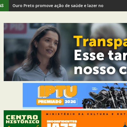
Ouro Preto promove ação de saúde e lazer no Morro San
Passagem In Concert é adiado após novas exigências de 
AS