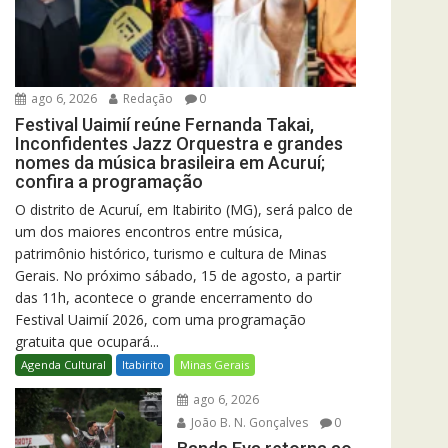
ago 6, 2026
Redação
0
Festival Uaimií reúne Fernanda Takai,
Inconfidentes Jazz Orquestra e grandes
nomes da música brasileira em Acuruí;
confira a programação
O distrito de Acuruí, em Itabirito (MG), será palco de
um dos maiores encontros entre música,
patrimônio histórico, turismo e cultura de Minas
Gerais. No próximo sábado, 15 de agosto, a partir
das 11h, acontece o grande encerramento do
Festival Uaimií 2026, com uma programação
gratuita que ocupará...
Agenda Cultural
Itabirito
Minas Gerais
ago 6, 2026
João B. N. Gonçalves
0