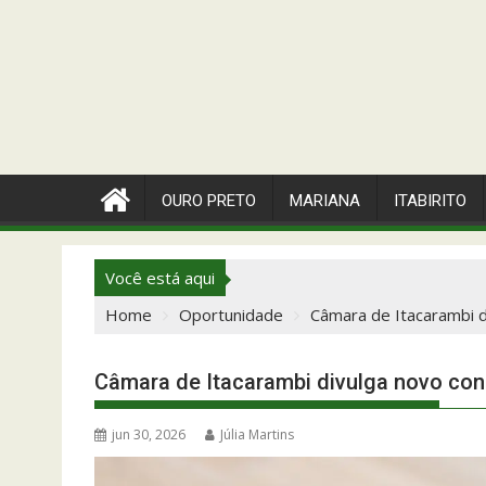
OURO PRETO
MARIANA
ITABIRITO
Você está aqui
Home
Oportunidade
Câmara de Itacarambi 
Câmara de Itacarambi divulga novo co
jun 30, 2026
Júlia Martins