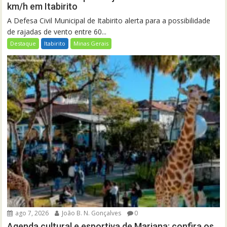
km/h em Itabirito
A Defesa Civil Municipal de Itabirito alerta para a possibilidade
de rajadas de vento entre 60...
Destaque
Itabirito
Minas Gerais
ago 7, 2026
João B. N. Gonçalves
0
Agenda cultural e esportiva de Mariana: confira os