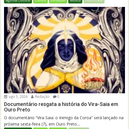
Agenda Cultural
Cultura
Destaque
Música
Ouro Preto
ago 5, 2026
Redação
0
Documentário resgata a história do Vira-Saia em
Ouro Preto
O documentário “Vira-Saia: o Inimigo da Coroa” será lançado na
próxima sexta-feira (7), em Ouro Preto....