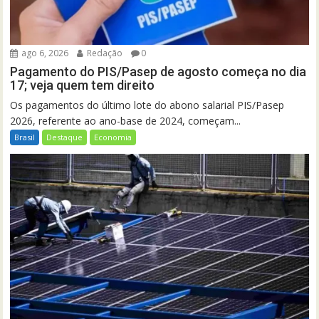
ago 6, 2026
Redação
0
Pagamento do PIS/Pasep de agosto começa no dia
17; veja quem tem direito
Os pagamentos do último lote do abono salarial PIS/Pasep
2026, referente ao ano-base de 2024, começam...
Brasil
Destaque
Economia