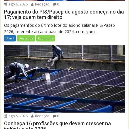
ago 6, 2026
Redação
0
Pagamento do PIS/Pasep de agosto começa no dia
17; veja quem tem direito
Os pagamentos do último lote do abono salarial PIS/Pasep
2026, referente ao ano-base de 2024, começam...
Brasil
Destaque
Economia
ago 5, 2026
Redação
0
Conheça 16 profissões que devem crescer na
indústria até 2035