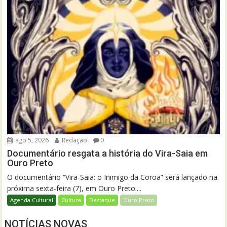
ago 5, 2026
Redação
0
Documentário resgata a história do Vira-Saia em
Ouro Preto
O documentário “Vira-Saia: o Inimigo da Coroa” será lançado na
próxima sexta-feira (7), em Ouro Preto....
Agenda Cultural
Cultura
Destaque
Ouro Preto
NOTÍCIAS NOVAS