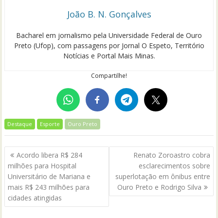
João B. N. Gonçalves
Bacharel em jornalismo pela Universidade Federal de Ouro
Preto (Ufop), com passagens por Jornal O Espeto, Território
Notícias e Portal Mais Minas.
Compartilhe!
Destaque
Esporte
Ouro Preto
Navegação
Acordo libera R$ 284
Renato Zoroastro cobra
de
milhões para Hospital
esclarecimentos sobre
Post
Universitário de Mariana e
superlotação em ônibus entre
mais R$ 243 milhões para
Ouro Preto e Rodrigo Silva
cidades atingidas