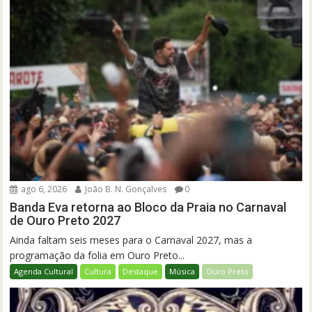
ago 6, 2026
João B. N. Gonçalves
0
Banda Eva retorna ao Bloco da Praia no Carnaval
de Ouro Preto 2027
Ainda faltam seis meses para o Carnaval 2027, mas a
programação da folia em Ouro Preto...
Agenda Cultural
Cultura
Destaque
Música
Ouro Preto