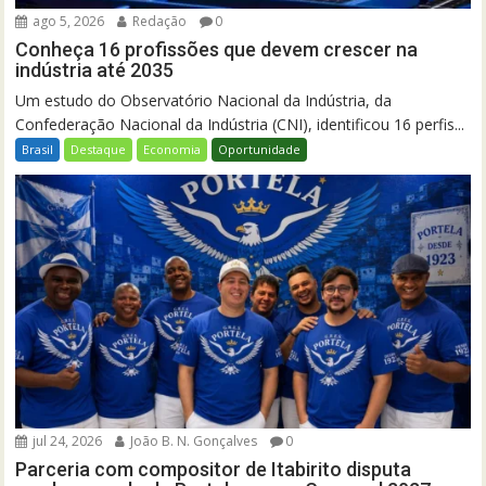
ago 5, 2026
Redação
0
Conheça 16 profissões que devem crescer na
indústria até 2035
Um estudo do Observatório Nacional da Indústria, da
Confederação Nacional da Indústria (CNI), identificou 16 perfis...
Brasil
Destaque
Economia
Oportunidade
jul 24, 2026
João B. N. Gonçalves
0
Parceria com compositor de Itabirito disputa