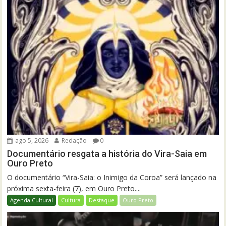
ago 5, 2026
Redação
0
Documentário resgata a história do Vira-Saia em
Ouro Preto
O documentário “Vira-Saia: o Inimigo da Coroa” será lançado na
próxima sexta-feira (7), em Ouro Preto....
Agenda Cultural
Cultura
Destaque
Ouro Preto