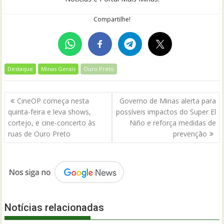
Compartilhe!
Destaque
Minas Gerais
Ouro Preto
Navegação
CineOP começa nesta
Governo de Minas alerta para
de
quinta-feira e leva shows,
possíveis impactos do Super El
Post
cortejo, e cine-concerto às
Niño e reforça medidas de
ruas de Ouro Preto
prevenção
Notícias relacionadas