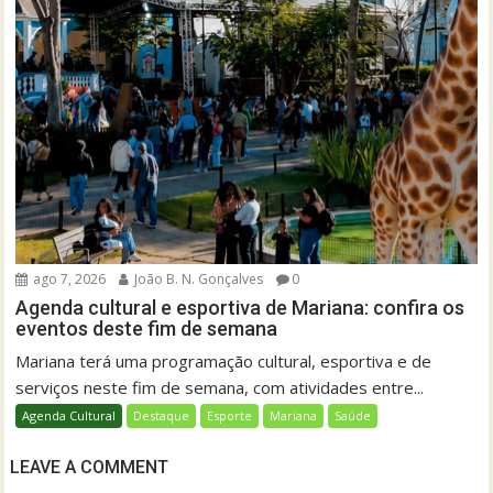
ago 7, 2026
João B. N. Gonçalves
0
Agenda cultural e esportiva de Mariana: confira os
eventos deste fim de semana
Mariana terá uma programação cultural, esportiva e de
serviços neste fim de semana, com atividades entre...
Agenda Cultural
Destaque
Esporte
Mariana
Saúde
LEAVE A COMMENT