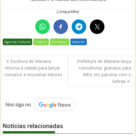
Compartilhe!
Agenda Cultural
Cultura
Destaque
Itabirito
Navegação
Escritora de Mariana
Prefeitura de Mariana lança
de
retorna à cidade para lançar
consultorias gratuitas para
Post
romance e encontrar leitores
MEIs em parceria com o
Sebrae
Notícias relacionadas