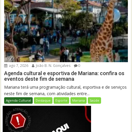
ago 7, 2026
João B. N. Gonçalves
0
Agenda cultural e esportiva de Mariana: confira os
eventos deste fim de semana
Mariana terá uma programação cultural, esportiva e de serviços
neste fim de semana, com atividades entre...
Agenda Cultural
Destaque
Esporte
Mariana
Saúde