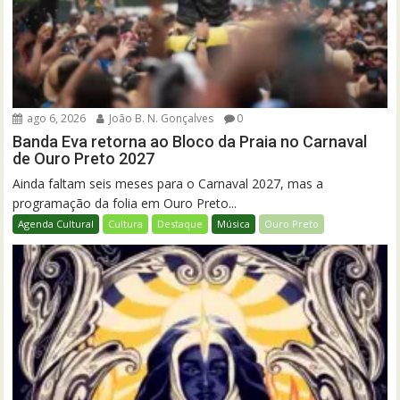
ago 6, 2026
João B. N. Gonçalves
0
Banda Eva retorna ao Bloco da Praia no Carnaval
de Ouro Preto 2027
Ainda faltam seis meses para o Carnaval 2027, mas a
programação da folia em Ouro Preto...
Agenda Cultural
Cultura
Destaque
Música
Ouro Preto