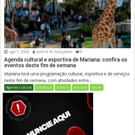
ago 7, 2026
João B. N. Gonçalves
0
Agenda cultural e esportiva de Mariana: confira os
eventos deste fim de semana
Mariana terá uma programação cultural, esportiva e de serviços
neste fim de semana, com atividades entre...
Agenda Cultural
Destaque
Esporte
Mariana
Saúde