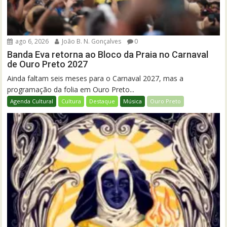
ago 6, 2026
João B. N. Gonçalves
0
Banda Eva retorna ao Bloco da Praia no Carnaval
de Ouro Preto 2027
Ainda faltam seis meses para o Carnaval 2027, mas a
programação da folia em Ouro Preto...
Agenda Cultural
Cultura
Destaque
Música
Ouro Preto