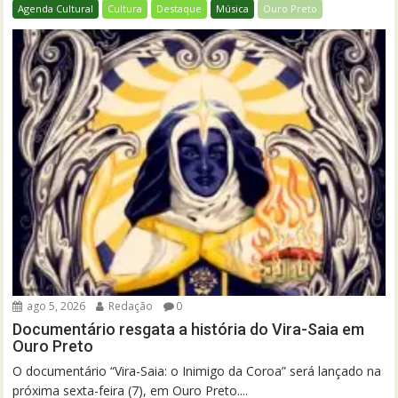
Agenda Cultural
Cultura
Destaque
Música
Ouro Preto
ago 5, 2026
Redação
0
Documentário resgata a história do Vira-Saia em
Ouro Preto
O documentário “Vira-Saia: o Inimigo da Coroa” será lançado na
próxima sexta-feira (7), em Ouro Preto....