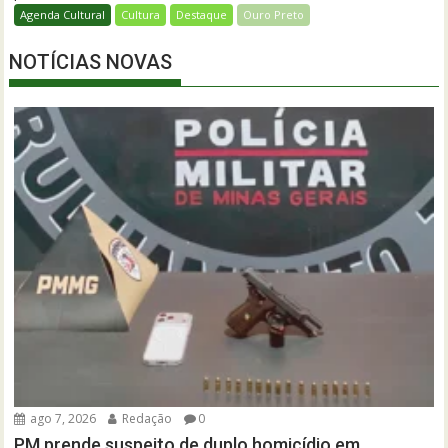
Agenda Cultural
Cultura
Destaque
Ouro Preto
NOTÍCIAS NOVAS
ago 7, 2026
Redação
0
PM prende suspeito de duplo homicídio em