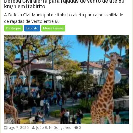
Defesa Civil alerta para rajadas de vento de até 80
km/h em Itabirito
A Defesa Civil Municipal de Itabirito alerta para a possibilidade
de rajadas de vento entre 60...
Destaque
Itabirito
Minas Gerais
ago 7, 2026
João B. N. Gonçalves
0