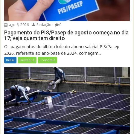
ago 6, 2026
Redação
0
Pagamento do PIS/Pasep de agosto começa no dia
17; veja quem tem direito
Os pagamentos do último lote do abono salarial PIS/Pasep
2026, referente ao ano-base de 2024, começam...
Brasil
Destaque
Economia