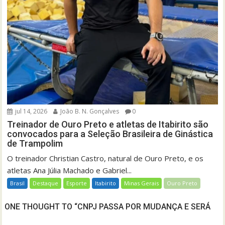
jul 14, 2026
João B. N. Gonçalves
0
Treinador de Ouro Preto e atletas de Itabirito são
convocados para a Seleção Brasileira de Ginástica
de Trampolim
O treinador Christian Castro, natural de Ouro Preto, e os
atletas Ana Júlia Machado e Gabriel...
Brasil
Destaque
Esporte
Itabirito
Minas Gerais
Ouro Preto
ONE THOUGHT TO “CNPJ PASSA POR MUDANÇA E SERÁ