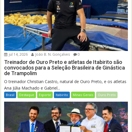
jul 14, 2026
João B. N. Gonçalves
0
Treinador de Ouro Preto e atletas de Itabirito são
convocados para a Seleção Brasileira de Ginástica
de Trampolim
O treinador Christian Castro, natural de Ouro Preto, e os atletas
Ana Júlia Machado e Gabriel...
Brasil
Destaque
Esporte
Itabirito
Minas Gerais
Ouro Preto