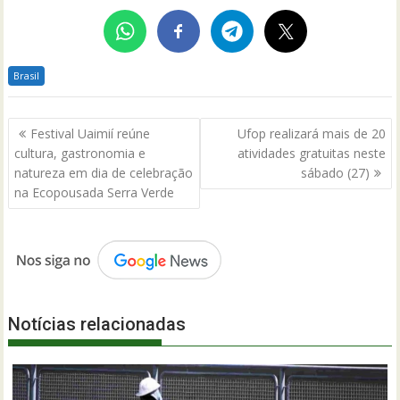
Brasil
Navegação
Festival Uaimií reúne
Ufop realizará mais de 20
de
cultura, gastronomia e
atividades gratuitas neste
Post
natureza em dia de celebração
sábado (27)
na Ecopousada Serra Verde
Notícias relacionadas