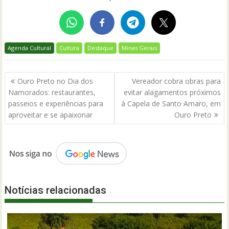
Agenda Cultural
Cultura
Destaque
Minas Gerais
Navegação
Ouro Preto no Dia dos
Vereador cobra obras para
de
Namorados: restaurantes,
evitar alagamentos próximos
Post
passeios e experiências para
à Capela de Santo Amaro, em
aproveitar e se apaixonar
Ouro Preto
Notícias relacionadas