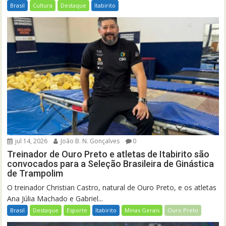
Brasil
Cultura
Destaque
Itabirito
jul 14, 2026
João B. N. Gonçalves
0
Treinador de Ouro Preto e atletas de Itabirito são
convocados para a Seleção Brasileira de Ginástica
de Trampolim
O treinador Christian Castro, natural de Ouro Preto, e os atletas
Ana Júlia Machado e Gabriel...
Brasil
Destaque
Esporte
Itabirito
Minas Gerais
Ouro Preto