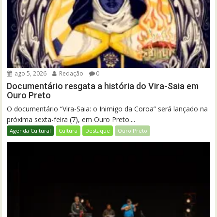
ago 5, 2026
Redação
0
Documentário resgata a história do Vira-Saia em
Ouro Preto
O documentário “Vira-Saia: o Inimigo da Coroa” será lançado na
próxima sexta-feira (7), em Ouro Preto....
Agenda Cultural
Cultura
Destaque
Ouro Preto