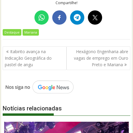
Compartilhe!
Destaque
Mariana
Navegação
Itabirito avança na
Hexágono Engenharia abre
de
Indicação Geográfica do
vagas de emprego em Ouro
Post
pastel de angu
Preto e Mariana
Notícias relacionadas