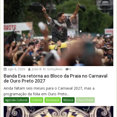
ago 6, 2026
João B. N. Gonçalves
0
Banda Eva retorna ao Bloco da Praia no Carnaval
de Ouro Preto 2027
Ainda faltam seis meses para o Carnaval 2027, mas a
programação da folia em Ouro Preto...
Agenda Cultural
Cultura
Destaque
Música
Ouro Preto