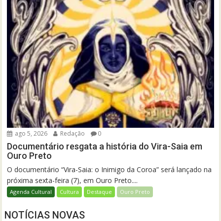
ago 5, 2026
Redação
0
Documentário resgata a história do Vira-Saia em
Ouro Preto
O documentário “Vira-Saia: o Inimigo da Coroa” será lançado na
próxima sexta-feira (7), em Ouro Preto....
Agenda Cultural
Cultura
Destaque
Ouro Preto
NOTÍCIAS NOVAS