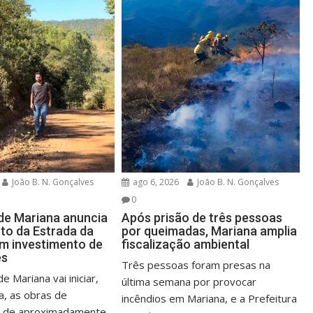
João B. N. Gonçalves
ago 6, 2026
João B. N. Gonçalves
0
 de Mariana anuncia
Após prisão de três pessoas
to da Estrada da
por queimadas, Mariana amplia
m investimento de
fiscalização ambiental
es
Três pessoas foram presas na
e Mariana vai iniciar,
última semana por provocar
, as obras de
incêndios em Mariana, e a Prefeitura
o de aproximadamente