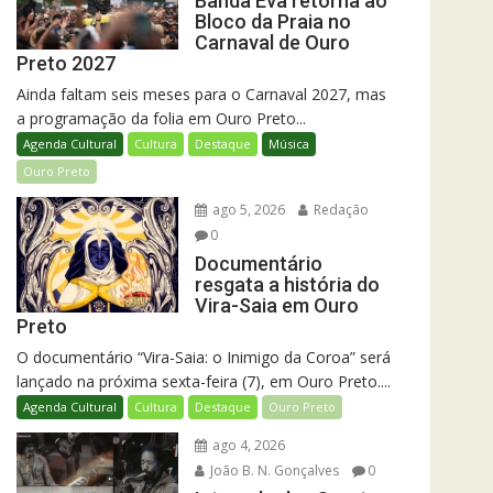
Banda Eva retorna ao
Bloco da Praia no
Carnaval de Ouro
Preto 2027
Ainda faltam seis meses para o Carnaval 2027, mas
a programação da folia em Ouro Preto...
Agenda Cultural
Cultura
Destaque
Música
Ouro Preto
ago 5, 2026
Redação
0
Documentário
resgata a história do
Vira-Saia em Ouro
Preto
O documentário “Vira-Saia: o Inimigo da Coroa” será
lançado na próxima sexta-feira (7), em Ouro Preto....
Agenda Cultural
Cultura
Destaque
Ouro Preto
ago 4, 2026
João B. N. Gonçalves
0