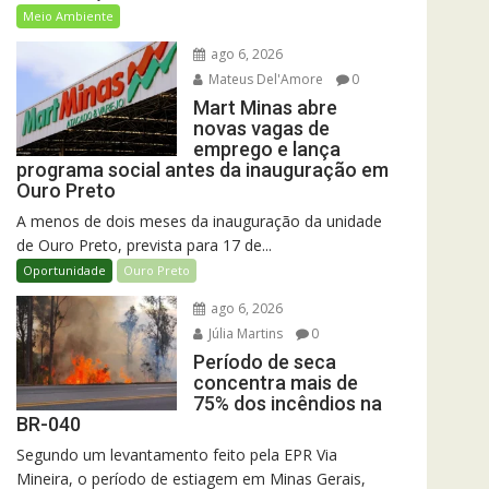
Meio Ambiente
ago 6, 2026
Mateus Del'Amore
0
Mart Minas abre
novas vagas de
emprego e lança
programa social antes da inauguração em
Ouro Preto
A menos de dois meses da inauguração da unidade
de Ouro Preto, prevista para 17 de...
Oportunidade
Ouro Preto
ago 6, 2026
Júlia Martins
0
Período de seca
concentra mais de
75% dos incêndios na
BR-040
Segundo um levantamento feito pela EPR Via
Mineira, o período de estiagem em Minas Gerais,