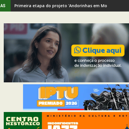
Primeira etapa do projeto 'Andorinhas em Movimento' rev
Mart Minas abre novas vagas de emprego e lança progr
IAS