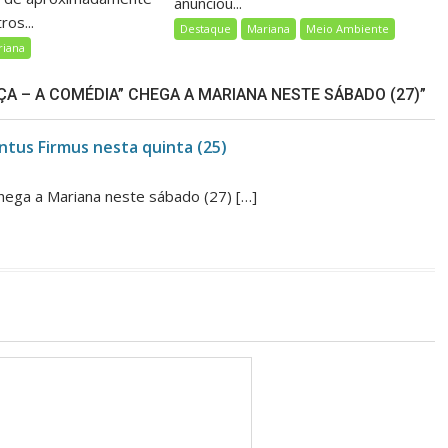
anunciou...
ros...
Destaque
Mariana
Meio Ambiente
riana
A – A COMÉDIA” CHEGA A MARIANA NESTE SÁBADO (27)”
ntus Firmus nesta quinta (25)
chega a Mariana neste sábado (27) […]