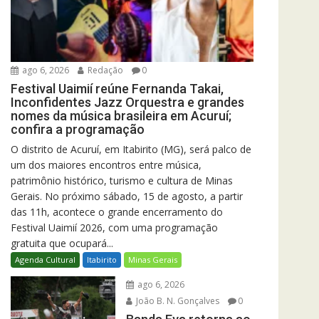
ago 6, 2026
Redação
0
Festival Uaimií reúne Fernanda Takai,
Inconfidentes Jazz Orquestra e grandes
nomes da música brasileira em Acuruí;
confira a programação
O distrito de Acuruí, em Itabirito (MG), será palco de
um dos maiores encontros entre música,
patrimônio histórico, turismo e cultura de Minas
Gerais. No próximo sábado, 15 de agosto, a partir
das 11h, acontece o grande encerramento do
Festival Uaimií 2026, com uma programação
gratuita que ocupará...
Agenda Cultural
Itabirito
Minas Gerais
ago 6, 2026
João B. N. Gonçalves
0