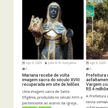
ago 6, 2026
João B. N. Gonçalves
ago 6, 2026
0
0
Mariana recebe de volta
Prefeitura
imagem sacra do século XVIII
asfaltamen
recuperada em site de leilões
Vargem co
R$ 4 milhõ
Uma imagem sacra de Santa
A Prefeitura d
Efigênia, produzida no século XVIII e
nesta semana
pertencente ao acervo da Igreja...
asfaltament