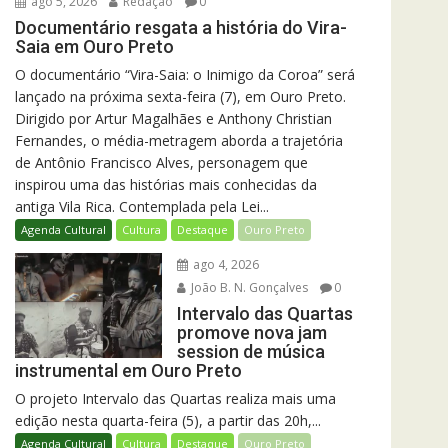
ago 5, 2026
Redação
0
Documentário resgata a história do Vira-
Saia em Ouro Preto
O documentário “Vira-Saia: o Inimigo da Coroa” será
lançado na próxima sexta-feira (7), em Ouro Preto.
Dirigido por Artur Magalhães e Anthony Christian
Fernandes, o média-metragem aborda a trajetória
de Antônio Francisco Alves, personagem que
inspirou uma das histórias mais conhecidas da
antiga Vila Rica. Contemplada pela Lei...
Agenda Cultural
Cultura
Destaque
Ouro Preto
ago 4, 2026
João B. N. Gonçalves
0
Intervalo das Quartas
promove nova jam
session de música
instrumental em Ouro Preto
O projeto Intervalo das Quartas realiza mais uma
edição nesta quarta-feira (5), a partir das 20h,...
Agenda Cultural
Cultura
Destaque
Ouro Preto