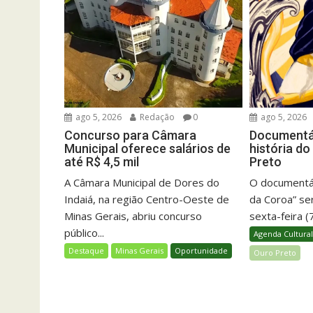
ago 5, 2026
Redação
0
ago 5, 2026
Concurso para Câmara
Documentár
Municipal oferece salários de
história d
até R$ 4,5 mil
Preto
A Câmara Municipal de Dores do
O documentári
Indaiá, na região Centro-Oeste de
da Coroa” se
Minas Gerais, abriu concurso
sexta-feira (
público...
Agenda Cultura
Destaque
Minas Gerais
Oportunidade
Ouro Preto