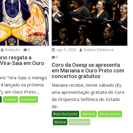
Redação
0
ago 5, 2026
Mateus Delamore
io resgata a
0
o Vira-Saia em Ouro
Coro da Osesp se apresenta
em Mariana e Ouro Preto com
concertos gratuitos
o “Vira-Saia: o Inimigo
rá lançado na próxima
Mariana recebe, neste sábado (8),
7), em Ouro Preto....
uma apresentação gratuita do Coro
da Orquestra Sinfônica do Estado
l
Cultura
Destaque
de...
Belo Horizonte
Mariana
Minas Gerais
Música
Ouro Preto