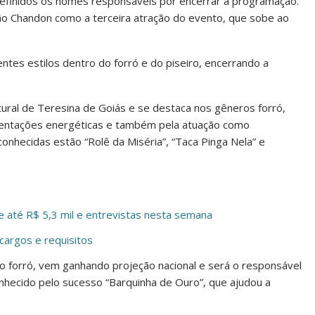
finidos os nomes responsáveis por encerrar a programação.
ão Chandon como a terceira atração do evento, que sobe ao
entes estilos dentro do forró e do piseiro, encerrando a
tural de Teresina de Goiás e se destaca nos gêneros forró,
resentações energéticas e também pela atuação como
onhecidas estão “Rolê da Miséria”, “Taca Pinga Nela” e
e até R$ 5,3 mil e entrevistas nesta semana
cargos e requisitos
do forró, vem ganhando projeção nacional e será o responsável
onhecido pelo sucesso “Barquinha de Ouro”, que ajudou a