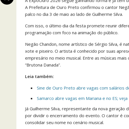
A ExpoOuro 2026 segue ganhando forma e já tem de
A Prefeitura de Ouro Preto confirmou o cantor Neg
palco no dia 3 de maio ao lado de Guilherme Silva.
Com isso, o último dia da festa promete reunir difer
programação com foco na animação do público.
Negão Chandon, nome artístico de Sérgio Silva, é na
xote e piseiro. O artista é conhecido por suas ap
empresário no meio musical. Entre as músicas mais c
“Brutona Danada”.
Leia também:
Sine de Ouro Preto abre vagas com salários d
Samarco abre vagas em Mariana e no ES; veja 
Já Guilherme Silva, representante da nova geração 
por dividir o encerramento do evento. O cantor é c
consolidar seu nome no cenário musical.