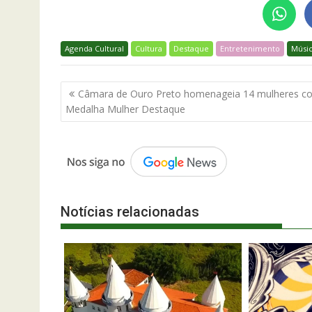
Agenda Cultural
Cultura
Destaque
Entretenimento
Músi
Navegação
Câmara de Ouro Preto homenageia 14 mulheres c
de
Medalha Mulher Destaque
Post
Notícias relacionadas