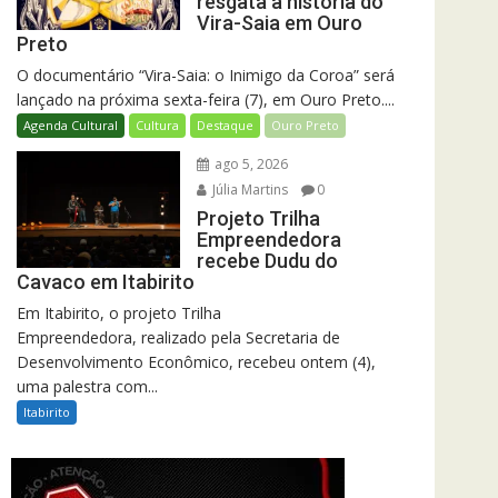
resgata a história do
Vira-Saia em Ouro
Preto
O documentário “Vira-Saia: o Inimigo da Coroa” será
lançado na próxima sexta-feira (7), em Ouro Preto....
Agenda Cultural
Cultura
Destaque
Ouro Preto
ago 5, 2026
Júlia Martins
0
Projeto Trilha
Empreendedora
recebe Dudu do
Cavaco em Itabirito
Em Itabirito, o projeto Trilha
Empreendedora, realizado pela Secretaria de
Desenvolvimento Econômico, recebeu ontem (4),
uma palestra com...
Itabirito