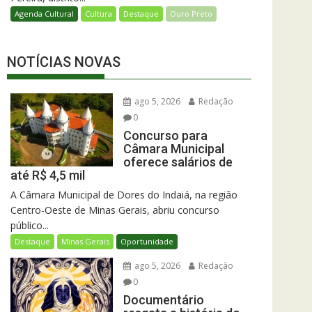
Agenda Cultural
Cultura
Destaque
Ouro Preto
NOTÍCIAS NOVAS
ago 5, 2026
Redação
0
Concurso para
Câmara Municipal
oferece salários de
até R$ 4,5 mil
A Câmara Municipal de Dores do Indaiá, na região
Centro-Oeste de Minas Gerais, abriu concurso
público...
Destaque
Minas Gerais
Oportunidade
ago 5, 2026
Redação
0
Documentário