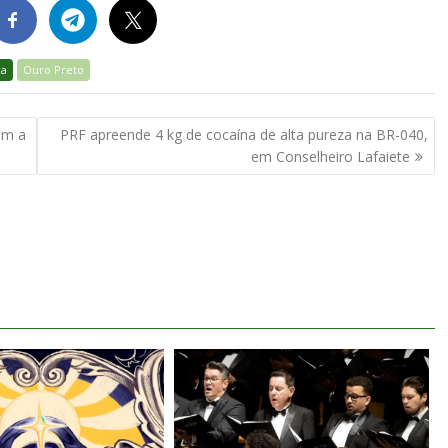
ca
Ouro Preto
om a
PRF apreende 4 kg de cocaína de alta pureza na BR-040,
em Conselheiro Lafaiete