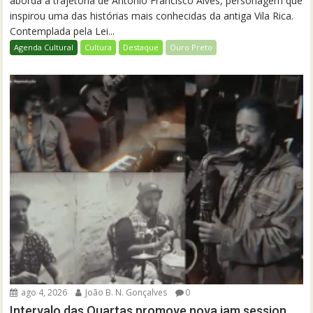
aborda a trajetória de Antônio Francisco Alves, personagem que
inspirou uma das histórias mais conhecidas da antiga Vila Rica.
Contemplada pela Lei...
Agenda Cultural
Cultura
Destaque
Ouro Preto
ago 4, 2026
João B. N. Gonçalves
0
Intervalo das Quartas promove nova jam session