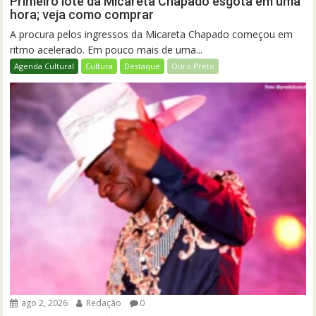
Primeiro lote da Micareta Chapado esgota em uma
hora; veja como comprar
A procura pelos ingressos da Micareta Chapado começou em
ritmo acelerado. Em pouco mais de uma...
Agenda Cultural
Cultura
Destaque
Ouro Preto
ago 2, 2026
Redação
0