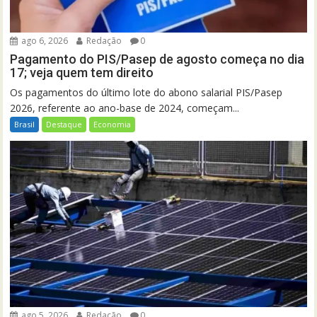
ago 6, 2026
Redação
0
Pagamento do PIS/Pasep de agosto começa no dia
17; veja quem tem direito
Os pagamentos do último lote do abono salarial PIS/Pasep
2026, referente ao ano-base de 2024, começam...
Brasil
Destaque
Economia
ago 5, 2026
Redação
0