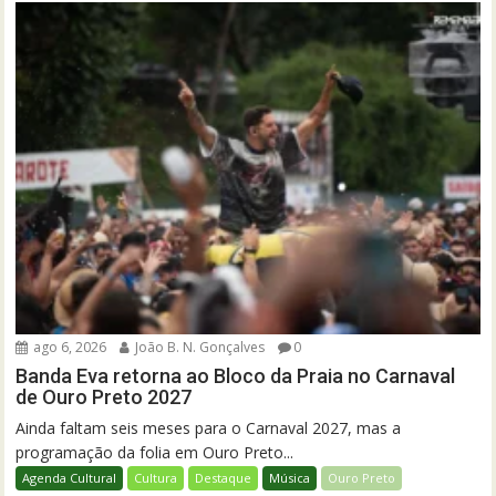
ago 6, 2026
João B. N. Gonçalves
0
Banda Eva retorna ao Bloco da Praia no Carnaval
de Ouro Preto 2027
Ainda faltam seis meses para o Carnaval 2027, mas a
programação da folia em Ouro Preto...
Agenda Cultural
Cultura
Destaque
Música
Ouro Preto