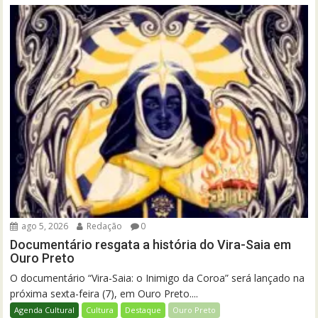
ago 5, 2026
Redação
0
Documentário resgata a história do Vira-Saia em
Ouro Preto
O documentário “Vira-Saia: o Inimigo da Coroa” será lançado na
próxima sexta-feira (7), em Ouro Preto....
Agenda Cultural
Cultura
Destaque
Ouro Preto