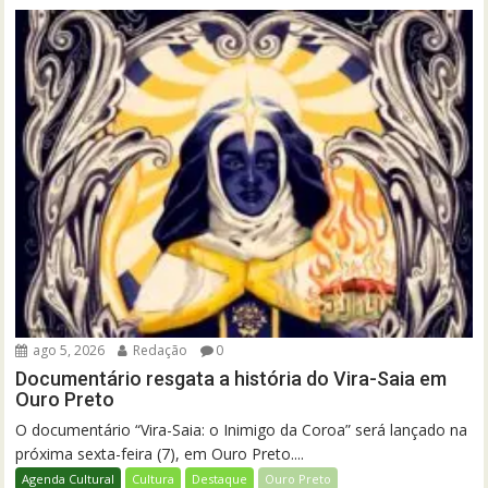
ago 5, 2026
Redação
0
Documentário resgata a história do Vira-Saia em
Ouro Preto
O documentário “Vira-Saia: o Inimigo da Coroa” será lançado na
próxima sexta-feira (7), em Ouro Preto....
Agenda Cultural
Cultura
Destaque
Ouro Preto