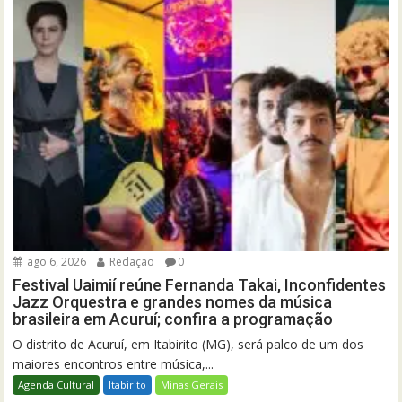
ago 6, 2026
Redação
0
Festival Uaimií reúne Fernanda Takai, Inconfidentes
Jazz Orquestra e grandes nomes da música
brasileira em Acuruí; confira a programação
O distrito de Acuruí, em Itabirito (MG), será palco de um dos
maiores encontros entre música,...
Agenda Cultural
Itabirito
Minas Gerais