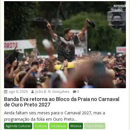
ago 6, 2026
João B. N. Gonçalves
0
Banda Eva retorna ao Bloco da Praia no Carnaval
de Ouro Preto 2027
Ainda faltam seis meses para o Carnaval 2027, mas a
programação da folia em Ouro Preto...
Agenda Cultural
Cultura
Destaque
Música
Ouro Preto