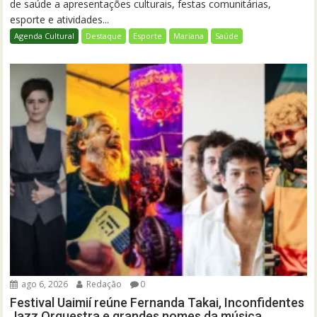
de saúde a apresentações culturais, festas comunitárias,
esporte e atividades...
Agenda Cultural
Destaque
Esporte
Mariana
Saúde
ago 6, 2026
Redação
0
Festival Uaimií reúne Fernanda Takai, Inconfidentes
Jazz Orquestra e grandes nomes da música