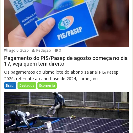
ago 6, 2026
Redação
0
Pagamento do PIS/Pasep de agosto começa no dia
17; veja quem tem direito
Os pagamentos do último lote do abono salarial PIS/Pasep
2026, referente ao ano-base de 2024, começam...
Brasil
Destaque
Economia