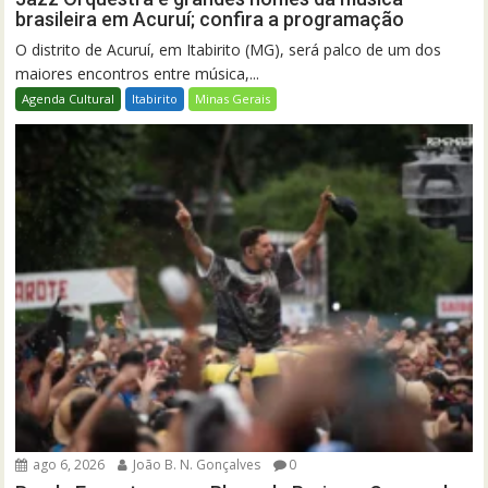
brasileira em Acuruí; confira a programação
O distrito de Acuruí, em Itabirito (MG), será palco de um dos
maiores encontros entre música,...
Agenda Cultural
Itabirito
Minas Gerais
ago 6, 2026
João B. N. Gonçalves
0