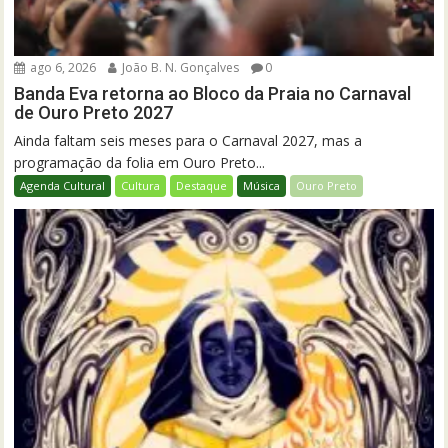
ago 6, 2026
João B. N. Gonçalves
0
Banda Eva retorna ao Bloco da Praia no Carnaval
de Ouro Preto 2027
Ainda faltam seis meses para o Carnaval 2027, mas a
programação da folia em Ouro Preto...
Agenda Cultural
Cultura
Destaque
Música
Ouro Preto