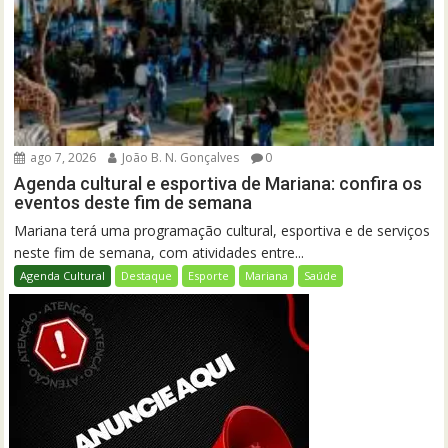
ago 7, 2026
João B. N. Gonçalves
0
Agenda cultural e esportiva de Mariana: confira os
eventos deste fim de semana
Mariana terá uma programação cultural, esportiva e de serviços
neste fim de semana, com atividades entre...
Agenda Cultural
Destaque
Esporte
Mariana
Saúde