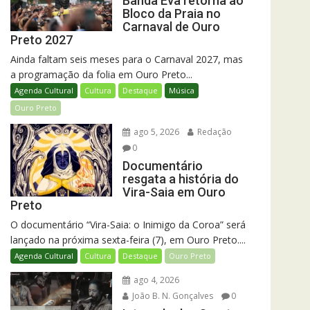
Banda Eva retorna ao
Bloco da Praia no
Carnaval de Ouro
Preto 2027
Ainda faltam seis meses para o Carnaval 2027, mas
a programação da folia em Ouro Preto...
Agenda Cultural
Cultura
Destaque
Música
Ouro Preto
ago 5, 2026
Redação
0
Documentário
resgata a história do
Vira-Saia em Ouro
Preto
O documentário “Vira-Saia: o Inimigo da Coroa” será
lançado na próxima sexta-feira (7), em Ouro Preto....
Agenda Cultural
Cultura
Destaque
Ouro Preto
ago 4, 2026
João B. N. Gonçalves
0