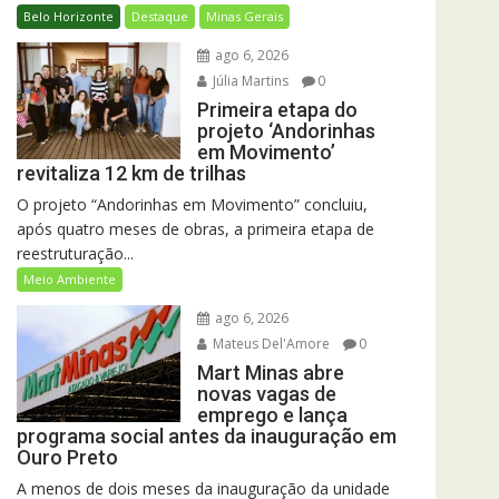
Belo Horizonte
Destaque
Minas Gerais
ago 6, 2026
Júlia Martins
0
Primeira etapa do
projeto ‘Andorinhas
em Movimento’
revitaliza 12 km de trilhas
O projeto “Andorinhas em Movimento” concluiu,
após quatro meses de obras, a primeira etapa de
reestruturação...
Meio Ambiente
ago 6, 2026
Mateus Del'Amore
0
Mart Minas abre
novas vagas de
emprego e lança
programa social antes da inauguração em
Ouro Preto
A menos de dois meses da inauguração da unidade