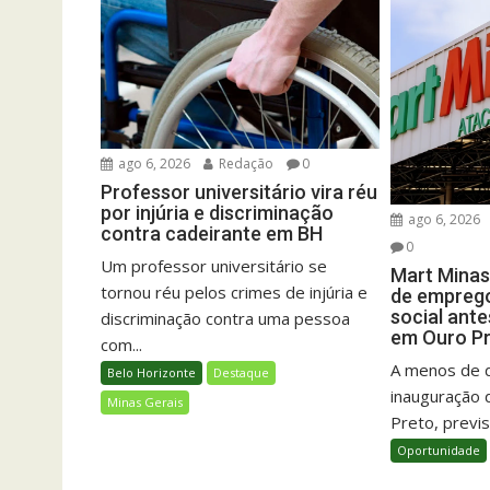
ago 6, 2026
Redação
0
Professor universitário vira réu
por injúria e discriminação
ago 6, 2026
contra cadeirante em BH
0
Um professor universitário se
Mart Minas
tornou réu pelos crimes de injúria e
de emprego
social ant
discriminação contra uma pessoa
em Ouro P
com...
A menos de 
Belo Horizonte
Destaque
inauguração 
Minas Gerais
Preto, previs
Oportunidade