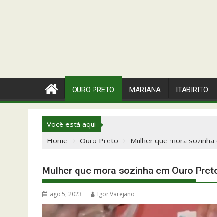
OURO PRETO
MARIANA
ITABIRITO
Você está aqui
Home
Ouro Preto
Mulher que mora sozinha 
Mulher que mora sozinha em Ouro Preto
ago 5, 2023
Igor Varejano