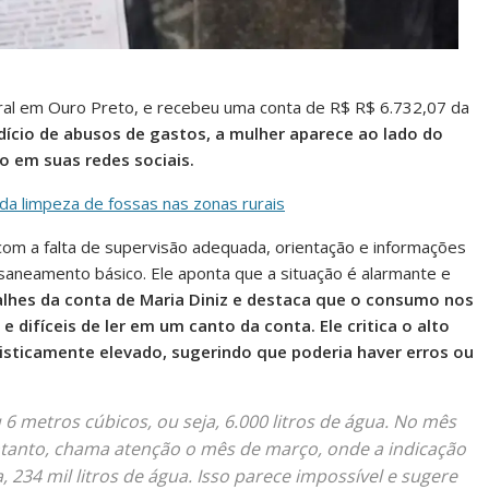
aral em Ouro Preto, e recebeu uma conta de R$ R$ 6.732,07 da
cio de abusos de gastos, a mulher aparece ao lado do
o em suas redes sociais.
 da limpeza de fossas nas zonas rurais
om a falta de supervisão adequada, orientação e informações
 saneamento básico. Ele aponta que a situação é alarmante e
lhes da conta de Maria Diniz e destaca que o consumo nos
difíceis de ler em um canto da conta. Ele critica o alto
isticamente elevado, sugerindo que poderia haver erros ou
 6 metros cúbicos, ou seja, 6.000 litros de água. No mês
ntanto, chama atenção o mês de março, onde a indicação
 234 mil litros de água. Isso parece impossível e sugere