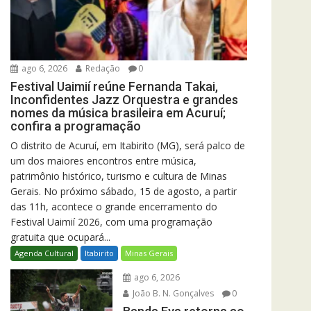
ago 6, 2026
Redação
0
Festival Uaimií reúne Fernanda Takai,
Inconfidentes Jazz Orquestra e grandes
nomes da música brasileira em Acuruí;
confira a programação
O distrito de Acuruí, em Itabirito (MG), será palco de
um dos maiores encontros entre música,
patrimônio histórico, turismo e cultura de Minas
Gerais. No próximo sábado, 15 de agosto, a partir
das 11h, acontece o grande encerramento do
Festival Uaimií 2026, com uma programação
gratuita que ocupará...
Agenda Cultural
Itabirito
Minas Gerais
ago 6, 2026
João B. N. Gonçalves
0