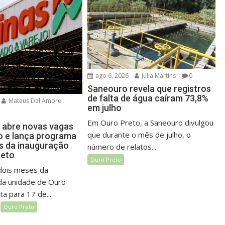
ago 6, 2026
Júlia Martins
0
Saneouro revela que registros
de falta de água caíram 73,8%
Mateus Del'Amore
em julho
Em Ouro Preto, a Saneouro divulgou
 abre novas vagas
que durante o mês de julho, o
 e lança programa
es da inauguração
número de relatos...
reto
Ouro Preto
dois meses da
da unidade de Ouro
ta para 17 de...
Ouro Preto