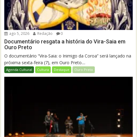
ago 5, 2026
Redação
0
Documentário resgata a história do Vira-Saia em
Ouro Preto
O documentário “Vira-Saia: o Inimigo da Coroa” será lançado na
próxima sexta-feira (7), em Ouro Preto....
Agenda Cultural
Cultura
Destaque
Ouro Preto