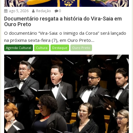
ago 5, 2026
Redação
0
Documentário resgata a história do Vira-Saia em
Ouro Preto
O documentário “Vira-Saia: o Inimigo da Coroa” será lançado
na próxima sexta-feira (7), em Ouro Preto....
Agenda Cultural
Cultura
Destaque
Ouro Preto