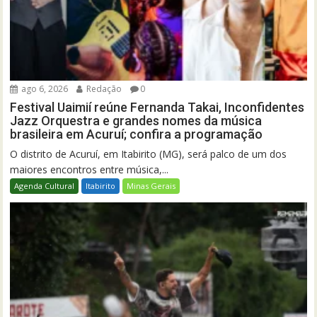
ago 6, 2026
Redação
0
Festival Uaimií reúne Fernanda Takai, Inconfidentes
Jazz Orquestra e grandes nomes da música
brasileira em Acuruí; confira a programação
O distrito de Acuruí, em Itabirito (MG), será palco de um dos
maiores encontros entre música,...
Agenda Cultural
Itabirito
Minas Gerais