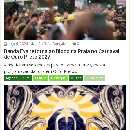
ago 6, 2026
João B. N. Gonçalves
0
Banda Eva retorna ao Bloco da Praia no Carnaval
de Ouro Preto 2027
Ainda faltam seis meses para o Carnaval 2027, mas a
programação da folia em Ouro Preto...
Agenda Cultural
Cultura
Destaque
Música
Ouro Preto