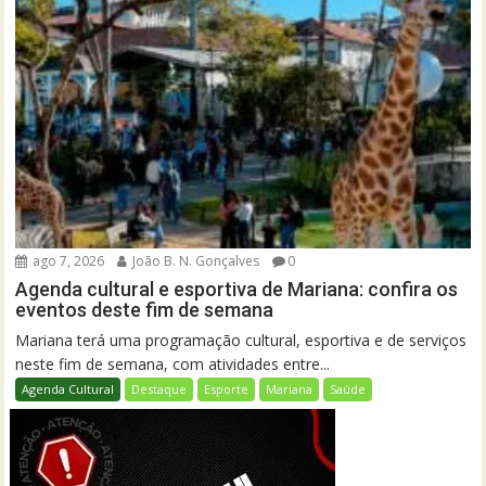
ago 7, 2026
João B. N. Gonçalves
0
Agenda cultural e esportiva de Mariana: confira os
eventos deste fim de semana
Mariana terá uma programação cultural, esportiva e de serviços
neste fim de semana, com atividades entre...
Agenda Cultural
Destaque
Esporte
Mariana
Saúde