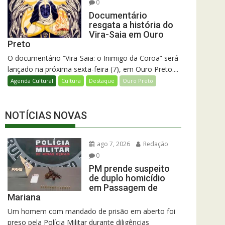
0
Documentário
resgata a história do
Vira-Saia em Ouro
Preto
O documentário “Vira-Saia: o Inimigo da Coroa” será
lançado na próxima sexta-feira (7), em Ouro Preto....
Agenda Cultural
Cultura
Destaque
Ouro Preto
NOTÍCIAS NOVAS
ago 7, 2026
Redação
0
PM prende suspeito
de duplo homicídio
em Passagem de
Mariana
Um homem com mandado de prisão em aberto foi
preso pela Polícia Militar durante diligências