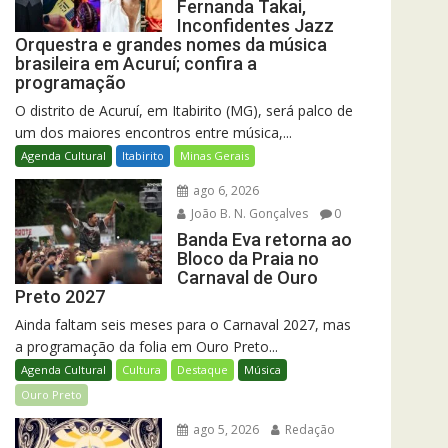
Fernanda Takai,
Inconfidentes Jazz
Orquestra e grandes nomes da música
brasileira em Acuruí; confira a
programação
O distrito de Acuruí, em Itabirito (MG), será palco de
um dos maiores encontros entre música,...
Agenda Cultural
Itabirito
Minas Gerais
ago 6, 2026
João B. N. Gonçalves
0
Banda Eva retorna ao
Bloco da Praia no
Carnaval de Ouro
Preto 2027
Ainda faltam seis meses para o Carnaval 2027, mas
a programação da folia em Ouro Preto...
Agenda Cultural
Cultura
Destaque
Música
Ouro Preto
ago 5, 2026
Redação