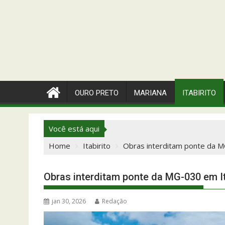
OURO PRETO
MARIANA
ITABIRITO
Você está aqui
Home
Itabirito
Obras interditam ponte da MG
Obras interditam ponte da MG-030 em Ita
jan 30, 2026
Redação