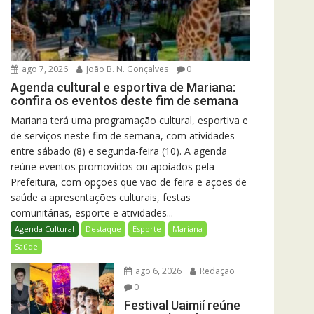
ago 7, 2026
João B. N. Gonçalves
0
Agenda cultural e esportiva de Mariana:
confira os eventos deste fim de semana
Mariana terá uma programação cultural, esportiva e
de serviços neste fim de semana, com atividades
entre sábado (8) e segunda-feira (10). A agenda
reúne eventos promovidos ou apoiados pela
Prefeitura, com opções que vão de feira e ações de
saúde a apresentações culturais, festas
comunitárias, esporte e atividades...
Agenda Cultural
Destaque
Esporte
Mariana
Saúde
ago 6, 2026
Redação
0
Festival Uaimií reúne