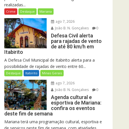
realizadas...
Crime
Destaque
Mariana
ago 7, 2026
João B. N. Gonçalves
0
Defesa Civil alerta
para rajadas de vento
de até 80 km/h em
Itabirito
A Defesa Civil Municipal de Itabirito alerta para a
possibilidade de rajadas de vento entre 60...
Destaque
Itabirito
Minas Gerais
ago 7, 2026
João B. N. Gonçalves
0
Agenda cultural e
esportiva de Mariana:
confira os eventos
deste fim de semana
Mariana terá uma programação cultural, esportiva e
de serviços neste fim de semana, com atividades