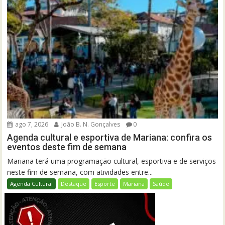
ago 7, 2026
João B. N. Gonçalves
0
Agenda cultural e esportiva de Mariana: confira os
eventos deste fim de semana
Mariana terá uma programação cultural, esportiva e de serviços
neste fim de semana, com atividades entre...
Agenda Cultural
Destaque
Esporte
Mariana
Saúde