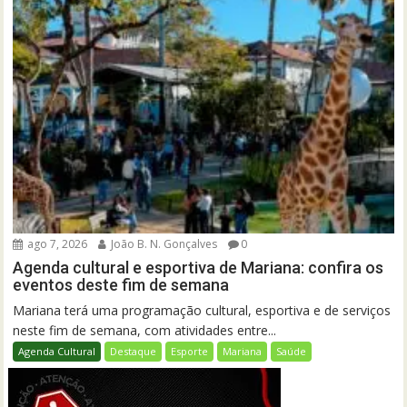
ago 7, 2026
João B. N. Gonçalves
0
Agenda cultural e esportiva de Mariana: confira os
eventos deste fim de semana
Mariana terá uma programação cultural, esportiva e de serviços
neste fim de semana, com atividades entre...
Agenda Cultural
Destaque
Esporte
Mariana
Saúde