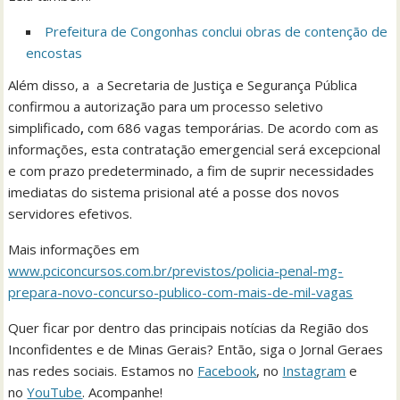
Prefeitura de Congonhas conclui obras de contenção de
encostas
Além disso, a a Secretaria de Justiça e Segurança Pública
confirmou a autorização para um processo seletivo
simplificado
,
com 686 vagas temporárias. De acordo com as
informações, esta contratação emergencial será excepcional
e com prazo predeterminado, a fim de suprir necessidades
imediatas do sistema prisional até a posse dos novos
servidores efetivos.
Mais informações em
www.pciconcursos.com.br/previstos/policia-penal-mg-
prepara-novo-concurso-publico-com-mais-de-mil-vagas
Quer ficar por dentro das principais notícias da Região dos
Inconfidentes e de Minas Gerais? Então, siga o Jornal Geraes
nas redes sociais. Estamos no
Facebook
, no
Instagram
e
no
YouTube
. Acompanhe!