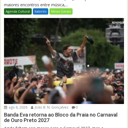
maiores encontros entre música,...
Agenda Cultural
Itabirito
Minas Gerais
ago 6, 2026
João B. N. Gonçalves
0
Banda Eva retorna ao Bloco da Praia no Carnaval
de Ouro Preto 2027