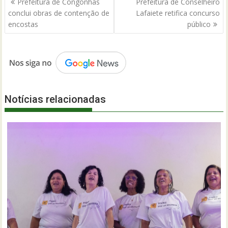
Prefeitura de Congonhas
Prefeitura de Conselheiro
de
conclui obras de contenção de
Lafaiete retifica concurso
Post
encostas
público
Notícias relacionadas