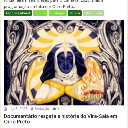
Ainda faltam seis meses para o Carnaval 2027, mas a
programação da folia em Ouro Preto...
Agenda Cultural
Cultura
Destaque
Música
Ouro Preto
ago 5, 2026
Redação
0
Documentário resgata a história do Vira-Saia em
Ouro Preto