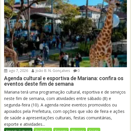
ago 7, 2026
João B. N. Gonçalves
0
Agenda cultural e esportiva de Mariana: confira os
eventos deste fim de semana
Mariana terá uma programação cultural, esportiva e de serviços
neste fim de semana, com atividades entre sábado (8) e
segunda-feira (10). A agenda reúne eventos promovidos ou
apoiados pela Prefeitura, com opções que vão de feira e ações
de saúde a apresentações culturais, festas comunitárias,
esporte e atividades...
Agenda Cultural
Destaque
Esporte
Mariana
Saúde