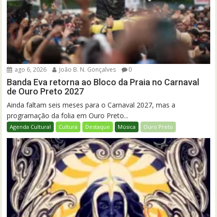
ago 6, 2026
João B. N. Gonçalves
0
Banda Eva retorna ao Bloco da Praia no Carnaval
de Ouro Preto 2027
Ainda faltam seis meses para o Carnaval 2027, mas a
programação da folia em Ouro Preto...
Agenda Cultural
Cultura
Destaque
Música
Ouro Preto