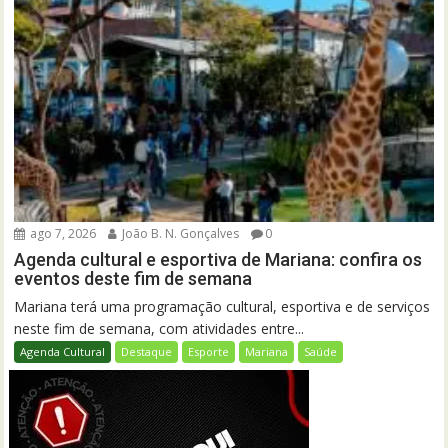
ago 7, 2026
João B. N. Gonçalves
0
Agenda cultural e esportiva de Mariana: confira os
eventos deste fim de semana
Mariana terá uma programação cultural, esportiva e de serviços
neste fim de semana, com atividades entre...
Agenda Cultural
Destaque
Esporte
Mariana
Saúde