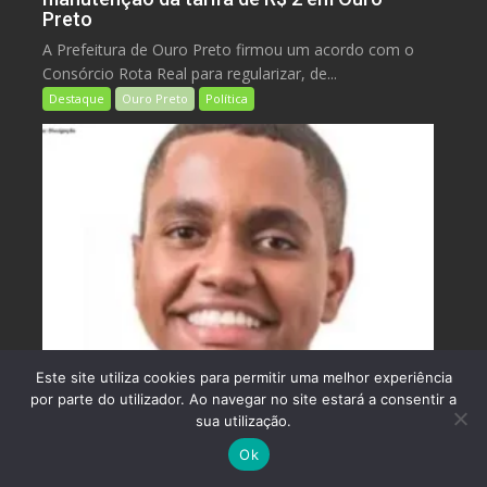
Preto
A Prefeitura de Ouro Preto firmou um acordo com o
Consórcio Rota Real para regularizar, de...
Destaque
Ouro Preto
Política
Este site utiliza cookies para permitir uma melhor experiência
por parte do utilizador. Ao navegar no site estará a consentir a
ago 4, 2026
Mateus Del'Amore
0
sua utilização.
Presidente da Câmara de Ouro Branco pode
Ok
perder mandato após troca de partido