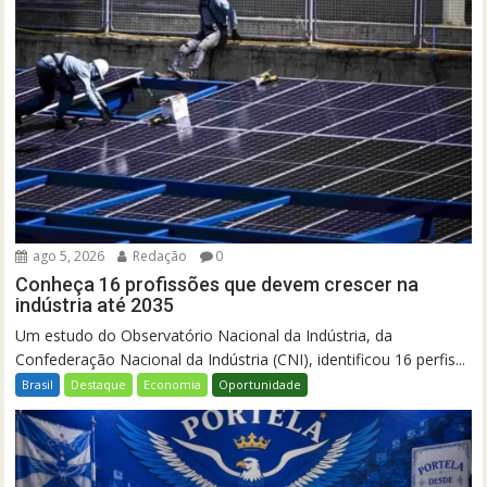
ago 5, 2026
Redação
0
Conheça 16 profissões que devem crescer na
indústria até 2035
Um estudo do Observatório Nacional da Indústria, da
Confederação Nacional da Indústria (CNI), identificou 16 perfis...
Brasil
Destaque
Economia
Oportunidade