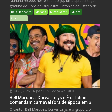
Mariana recebe, neste sábado (8), uma apresentação
gratuita do Coro da Orquestra Sinfônica do Estado de...
Belo Horizonte
Mariana
Minas Gerais
Música
Ouro Preto
jul 29, 2026
João B. N. Gonçalves
0
Bell Marques, Durval Lelys e É o Tchan
comandam carnaval fora de época em BH
O cantor Bell Marques, Durval Lelys e o grupo É o