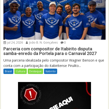
jul 24, 2026
João B. N. Gonçalves
0
Parceria com compositor de Itabirito disputa
samba-enredo da Portela para o Carnaval 2027
Uma parceria idealizada pelo compositor Wagner Benson e que
conta com a participação do itabiritense Pirulito...
Brasil
Cultura
Destaque
Itabirito