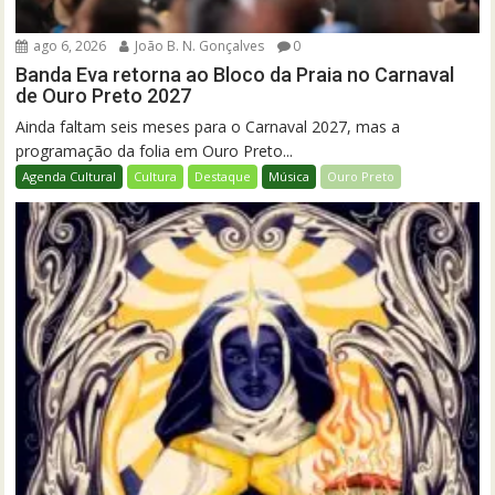
ago 6, 2026
João B. N. Gonçalves
0
Banda Eva retorna ao Bloco da Praia no Carnaval
de Ouro Preto 2027
Ainda faltam seis meses para o Carnaval 2027, mas a
programação da folia em Ouro Preto...
Agenda Cultural
Cultura
Destaque
Música
Ouro Preto