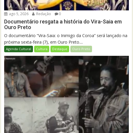
ago 5, 2026
Redação
0
Documentário resgata a história do Vira-Saia em
Ouro Preto
O documentário “Vira-Saia: o Inimigo da Coroa” será lançado na
próxima sexta-feira (7), em Ouro Preto....
Agenda Cultural
Cultura
Destaque
Ouro Preto