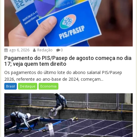
ago 6, 2026
Redação
0
Pagamento do PIS/Pasep de agosto começa no dia
17; veja quem tem direito
Os pagamentos do último lote do abono salarial PIS/Pasep
2026, referente ao ano-base de 2024, começam...
Brasil
Destaque
Economia