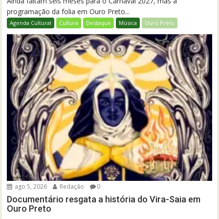
Ainda faltam seis meses para o Carnaval 2027, mas a
programação da folia em Ouro Preto...
Agenda Cultural
Cultura
Destaque
Música
Ouro Preto
ago 5, 2026
Redação
0
Documentário resgata a história do Vira-Saia em
Ouro Preto