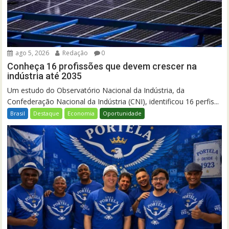
ago 5, 2026
Redação
0
Conheça 16 profissões que devem crescer na
indústria até 2035
Um estudo do Observatório Nacional da Indústria, da
Confederação Nacional da Indústria (CNI), identificou 16 perfis...
Brasil
Destaque
Economia
Oportunidade