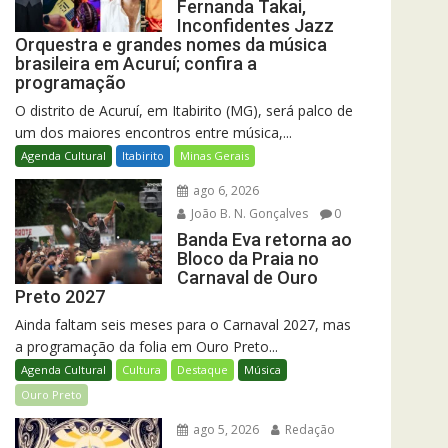
Fernanda Takai,
Inconfidentes Jazz
Orquestra e grandes nomes da música
brasileira em Acuruí; confira a
programação
O distrito de Acuruí, em Itabirito (MG), será palco de
um dos maiores encontros entre música,...
Agenda Cultural
Itabirito
Minas Gerais
ago 6, 2026
João B. N. Gonçalves
0
Banda Eva retorna ao
Bloco da Praia no
Carnaval de Ouro
Preto 2027
Ainda faltam seis meses para o Carnaval 2027, mas
a programação da folia em Ouro Preto...
Agenda Cultural
Cultura
Destaque
Música
Ouro Preto
ago 5, 2026
Redação