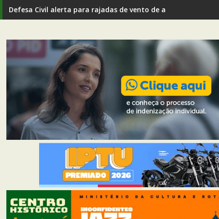
Defesa Civil alerta para rajadas de vento de até 80 km/h em I
Agenda cultural e esportiva de Mariana: confira os eventos