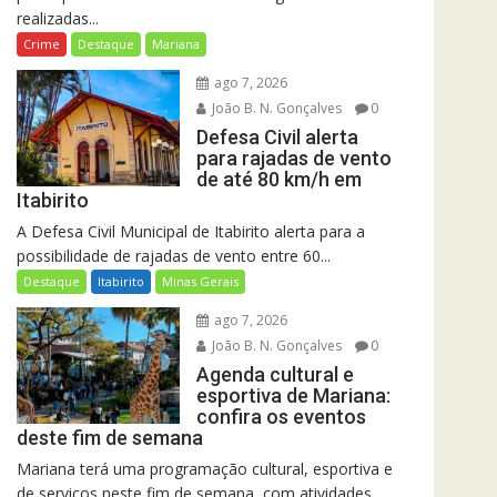
realizadas...
Crime
Destaque
Mariana
ago 7, 2026
João B. N. Gonçalves
0
Defesa Civil alerta
para rajadas de vento
de até 80 km/h em
Itabirito
A Defesa Civil Municipal de Itabirito alerta para a
possibilidade de rajadas de vento entre 60...
Destaque
Itabirito
Minas Gerais
ago 7, 2026
João B. N. Gonçalves
0
Agenda cultural e
esportiva de Mariana:
confira os eventos
deste fim de semana
Mariana terá uma programação cultural, esportiva e
de serviços neste fim de semana, com atividades