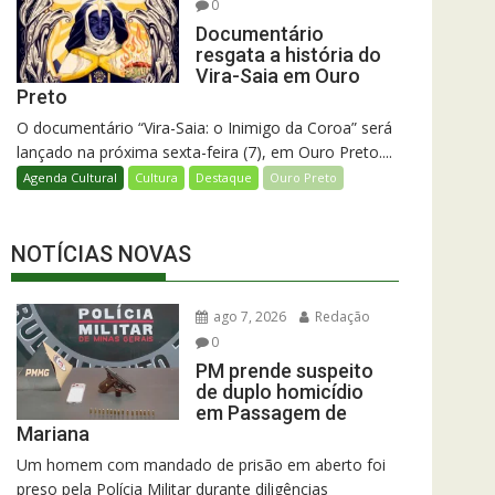
0
Documentário
resgata a história do
Vira-Saia em Ouro
Preto
O documentário “Vira-Saia: o Inimigo da Coroa” será
lançado na próxima sexta-feira (7), em Ouro Preto....
Agenda Cultural
Cultura
Destaque
Ouro Preto
NOTÍCIAS NOVAS
ago 7, 2026
Redação
0
PM prende suspeito
de duplo homicídio
em Passagem de
Mariana
Um homem com mandado de prisão em aberto foi
preso pela Polícia Militar durante diligências