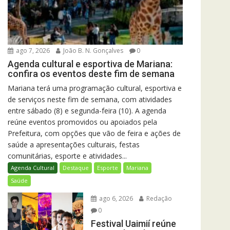
ago 7, 2026
João B. N. Gonçalves
0
Agenda cultural e esportiva de Mariana:
confira os eventos deste fim de semana
Mariana terá uma programação cultural, esportiva e
de serviços neste fim de semana, com atividades
entre sábado (8) e segunda-feira (10). A agenda
reúne eventos promovidos ou apoiados pela
Prefeitura, com opções que vão de feira e ações de
saúde a apresentações culturais, festas
comunitárias, esporte e atividades...
Agenda Cultural
Destaque
Esporte
Mariana
Saúde
ago 6, 2026
Redação
0
Festival Uaimií reúne