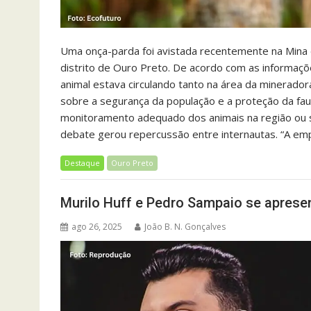
Uma onça-parda foi avistada recentemente na Mina 
distrito de Ouro Preto. De acordo com as informações
animal estava circulando tanto na área da minerado
sobre a segurança da população e a proteção da fau
monitoramento adequado dos animais na região ou s
debate gerou repercussão entre internautas. “A em
Destaque
Ouro Preto
Murilo Huff e Pedro Sampaio se aprese
ago 26, 2025
João B. N. Gonçalves