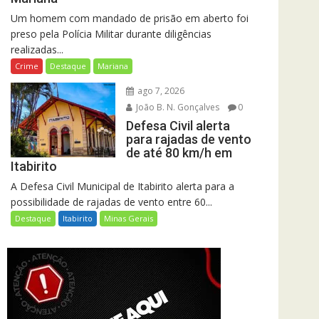
Um homem com mandado de prisão em aberto foi
preso pela Polícia Militar durante diligências
realizadas...
Crime
Destaque
Mariana
ago 7, 2026
João B. N. Gonçalves
0
Defesa Civil alerta
para rajadas de vento
de até 80 km/h em
Itabirito
A Defesa Civil Municipal de Itabirito alerta para a
possibilidade de rajadas de vento entre 60...
Destaque
Itabirito
Minas Gerais