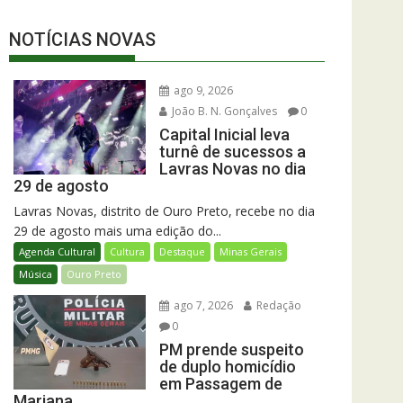
NOTÍCIAS NOVAS
ago 9, 2026
João B. N. Gonçalves
0
Capital Inicial leva
turnê de sucessos a
Lavras Novas no dia
29 de agosto
Lavras Novas, distrito de Ouro Preto, recebe no dia
29 de agosto mais uma edição do...
Agenda Cultural
Cultura
Destaque
Minas Gerais
Música
Ouro Preto
ago 7, 2026
Redação
0
PM prende suspeito
de duplo homicídio
em Passagem de
Mariana