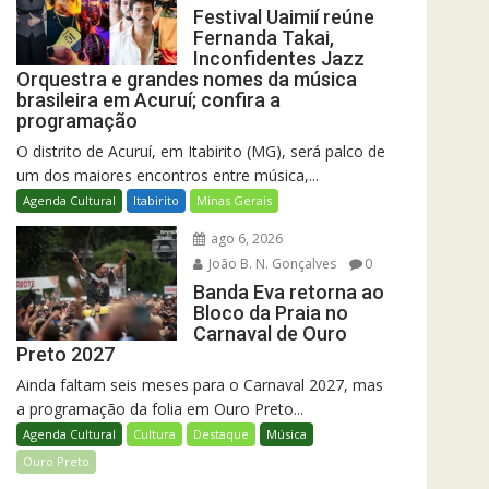
Festival Uaimií reúne
Fernanda Takai,
Inconfidentes Jazz
Orquestra e grandes nomes da música
brasileira em Acuruí; confira a
programação
O distrito de Acuruí, em Itabirito (MG), será palco de
um dos maiores encontros entre música,...
Agenda Cultural
Itabirito
Minas Gerais
ago 6, 2026
João B. N. Gonçalves
0
Banda Eva retorna ao
Bloco da Praia no
Carnaval de Ouro
Preto 2027
Ainda faltam seis meses para o Carnaval 2027, mas
a programação da folia em Ouro Preto...
Agenda Cultural
Cultura
Destaque
Música
Ouro Preto