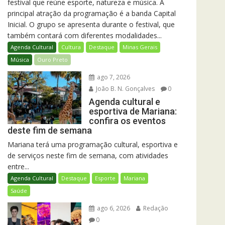
festival que reúne esporte, natureza e música. A
principal atração da programação é a banda Capital
Inicial. O grupo se apresenta durante o festival, que
também contará com diferentes modalidades...
Agenda Cultural
Cultura
Destaque
Minas Gerais
Música
Ouro Preto
ago 7, 2026
João B. N. Gonçalves
0
Agenda cultural e
esportiva de Mariana:
confira os eventos
deste fim de semana
Mariana terá uma programação cultural, esportiva e
de serviços neste fim de semana, com atividades
entre...
Agenda Cultural
Destaque
Esporte
Mariana
Saúde
ago 6, 2026
Redação
0