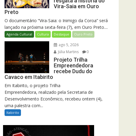
resgata a história do
Vira-Saia em Ouro
Preto
O documentário “Vira-Saia: o Inimigo da Coroa” será
lançado na próxima sexta-feira (7), em Ouro Preto....
Agenda Cultural
Cultura
Destaque
Ouro Preto
ago 5, 2026
Júlia Martins
0
Projeto Trilha
Empreendedora
recebe Dudu do
Cavaco em Itabirito
Em Itabirito, o projeto Trilha
Empreendedora, realizado pela Secretaria de
Desenvolvimento Econômico, recebeu ontem (4),
uma palestra com...
Itabirito