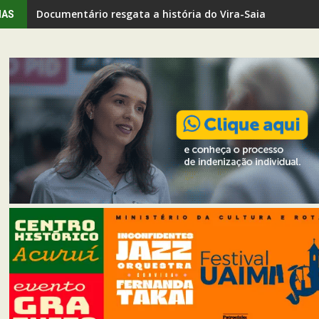
Documentário resgata a história do Vira-Saia em Ouro 
Projeto Trilha Empreendedora recebe Dudu do Cavaco em
IAS