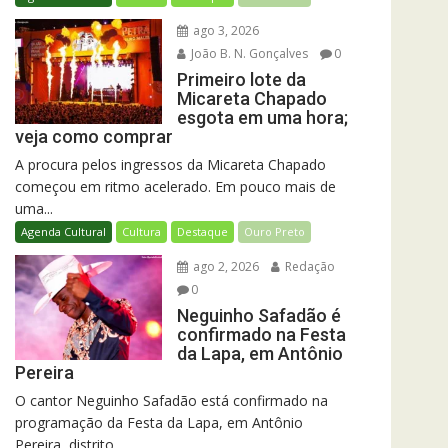
ago 3, 2026
João B. N. Gonçalves
0
Primeiro lote da
Micareta Chapado
esgota em uma hora;
veja como comprar
A procura pelos ingressos da Micareta Chapado
começou em ritmo acelerado. Em pouco mais de
uma...
Agenda Cultural
Cultura
Destaque
Ouro Preto
ago 2, 2026
Redação
0
Neguinho Safadão é
confirmado na Festa
da Lapa, em Antônio
Pereira
O cantor Neguinho Safadão está confirmado na
programação da Festa da Lapa, em Antônio
Pereira, distrito...