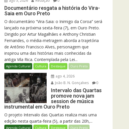
ago 5, 2026
Redação
0
Documentário resgata a história do Vira-
Saia em Ouro Preto
O documentário “Vira-Saia: o Inimigo da Coroa” será
lançado na próxima sexta-feira (7), em Ouro Preto.
Dirigido por Artur Magalhães e Anthony Christian
Fernandes, o média-metragem aborda a trajetória
de Antônio Francisco Alves, personagem que
inspirou uma das histórias mais conhecidas da
antiga Vila Rica. Contemplada pela Lei...
Agenda Cultural
Cultura
Destaque
Ouro Preto
ago 4, 2026
João B. N. Gonçalves
0
Intervalo das Quartas
promove nova jam
session de música
instrumental em Ouro Preto
O projeto Intervalo das Quartas realiza mais uma
edição nesta quarta-feira (5), a partir das 20h,...
Agenda Cultural
Cultura
Destaque
Ouro Preto