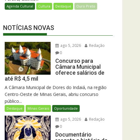
Agenda Cultural
Cultura
Destaque
Ouro Preto
NOTÍCIAS NOVAS
ago 5, 2026
Redação
0
Concurso para
Câmara Municipal
oferece salários de
até R$ 4,5 mil
A Câmara Municipal de Dores do Indaiá, na região
Centro-Oeste de Minas Gerais, abriu concurso
público...
Destaque
Minas Gerais
Oportunidade
ago 5, 2026
Redação
0
Documentário