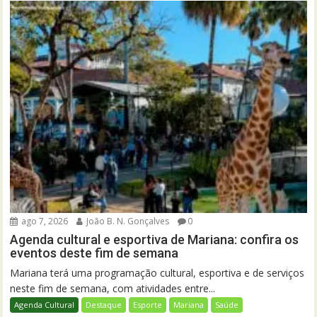
ago 7, 2026
João B. N. Gonçalves
0
Agenda cultural e esportiva de Mariana: confira os
eventos deste fim de semana
Mariana terá uma programação cultural, esportiva e de serviços
neste fim de semana, com atividades entre...
Agenda Cultural
Destaque
Esporte
Mariana
Saúde