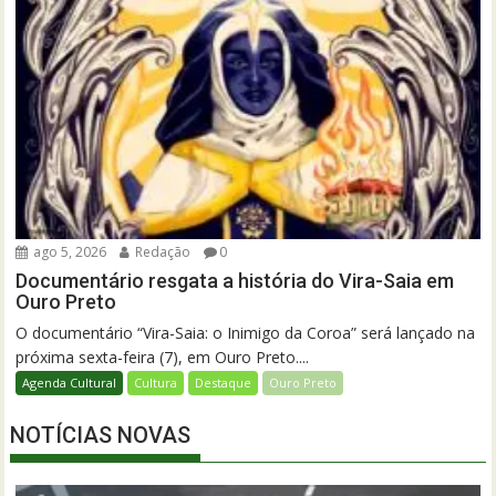
ago 5, 2026
Redação
0
Documentário resgata a história do Vira-Saia em
Ouro Preto
O documentário “Vira-Saia: o Inimigo da Coroa” será lançado na
próxima sexta-feira (7), em Ouro Preto....
Agenda Cultural
Cultura
Destaque
Ouro Preto
NOTÍCIAS NOVAS