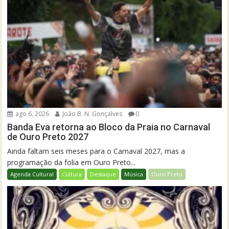
ago 6, 2026
João B. N. Gonçalves
0
Banda Eva retorna ao Bloco da Praia no Carnaval
de Ouro Preto 2027
Ainda faltam seis meses para o Carnaval 2027, mas a
programação da folia em Ouro Preto...
Agenda Cultural
Cultura
Destaque
Música
Ouro Preto