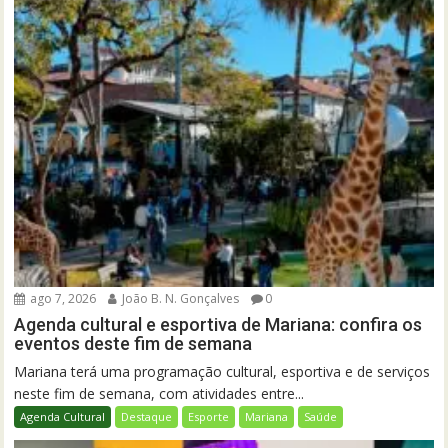
ago 7, 2026
João B. N. Gonçalves
0
Agenda cultural e esportiva de Mariana: confira os
eventos deste fim de semana
Mariana terá uma programação cultural, esportiva e de serviços
neste fim de semana, com atividades entre...
Agenda Cultural
Destaque
Esporte
Mariana
Saúde