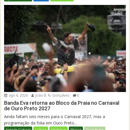
ago 6, 2026
João B. N. Gonçalves
0
Banda Eva retorna ao Bloco da Praia no Carnaval
de Ouro Preto 2027
Ainda faltam seis meses para o Carnaval 2027, mas a
programação da folia em Ouro Preto...
Agenda Cultural
Cultura
Destaque
Música
Ouro Preto