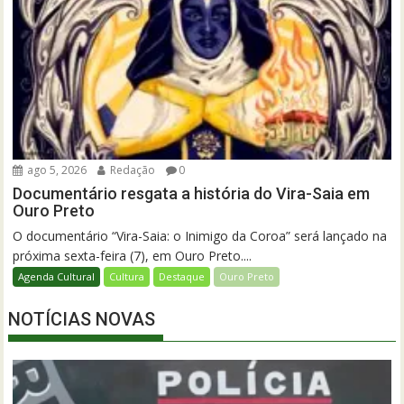
ago 5, 2026
Redação
0
Documentário resgata a história do Vira-Saia em
Ouro Preto
O documentário “Vira-Saia: o Inimigo da Coroa” será lançado na
próxima sexta-feira (7), em Ouro Preto....
Agenda Cultural
Cultura
Destaque
Ouro Preto
NOTÍCIAS NOVAS