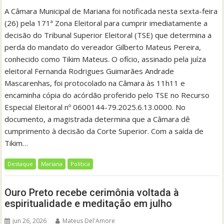
A Câmara Municipal de Mariana foi notificada nesta sexta-feira
(26) pela 171ª Zona Eleitoral para cumprir imediatamente a
decisão do Tribunal Superior Eleitoral (TSE) que determina a
perda do mandato do vereador Gilberto Mateus Pereira,
conhecido como Tikim Mateus. O ofício, assinado pela juíza
eleitoral Fernanda Rodrigues Guimarães Andrade
Mascarenhas, foi protocolado na Câmara às 11h11 e
encaminha cópia do acórdão proferido pelo TSE no Recurso
Especial Eleitoral nº 0600144-79.2025.6.13.0000. No
documento, a magistrada determina que a Câmara dê
cumprimento à decisão da Corte Superior. Com a saída de
Tikim…
Destaque
Mariana
Política
Ouro Preto recebe cerimônia voltada à
espiritualidade e meditação em julho
jun 26, 2026
Mateus Del'Amore