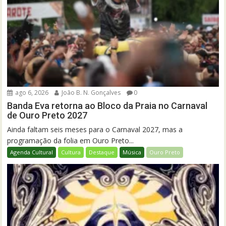
ago 6, 2026
João B. N. Gonçalves
0
Banda Eva retorna ao Bloco da Praia no Carnaval
de Ouro Preto 2027
Ainda faltam seis meses para o Carnaval 2027, mas a
programação da folia em Ouro Preto...
Agenda Cultural
Cultura
Destaque
Música
Ouro Preto