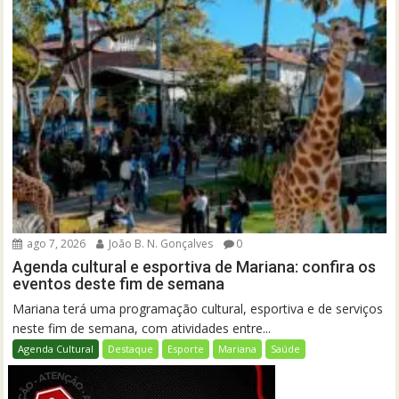
ago 7, 2026
João B. N. Gonçalves
0
Agenda cultural e esportiva de Mariana: confira os
eventos deste fim de semana
Mariana terá uma programação cultural, esportiva e de serviços
neste fim de semana, com atividades entre...
Agenda Cultural
Destaque
Esporte
Mariana
Saúde