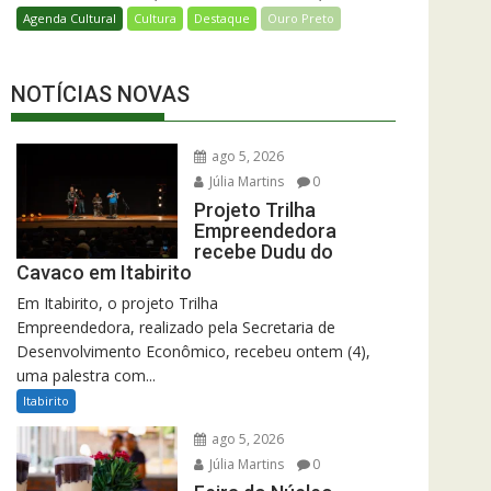
Agenda Cultural
Cultura
Destaque
Ouro Preto
NOTÍCIAS NOVAS
ago 5, 2026
Júlia Martins
0
Projeto Trilha
Empreendedora
recebe Dudu do
Cavaco em Itabirito
Em Itabirito, o projeto Trilha
Empreendedora, realizado pela Secretaria de
Desenvolvimento Econômico, recebeu ontem (4),
uma palestra com...
Itabirito
ago 5, 2026
Júlia Martins
0