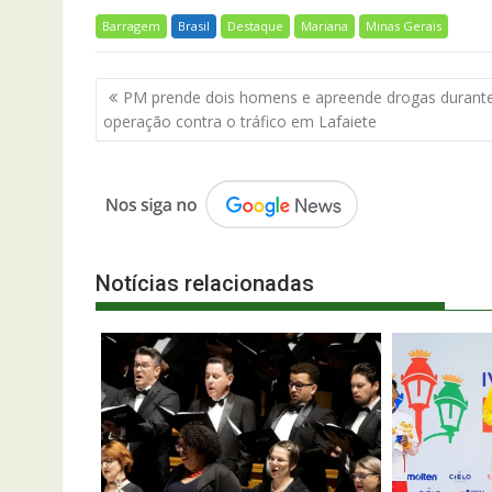
Barragem
Brasil
Destaque
Mariana
Minas Gerais
Navegação
PM prende dois homens e apreende drogas durant
de
operação contra o tráfico em Lafaiete
Post
Notícias relacionadas