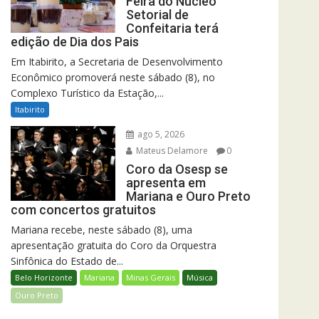
Feira do Núcleo
Setorial de
Confeitaria terá
edição de Dia dos Pais
Em Itabirito, a Secretaria de Desenvolvimento
Econômico promoverá neste sábado (8), no
Complexo Turístico da Estação,...
Itabirito
ago 5, 2026
Mateus Delamore
0
Coro da Osesp se
apresenta em
Mariana e Ouro Preto
com concertos gratuitos
Mariana recebe, neste sábado (8), uma
apresentação gratuita do Coro da Orquestra
Sinfônica do Estado de...
Belo Horizonte
Mariana
Minas Gerais
Música
Ouro Preto