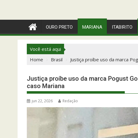
OURO PRETO
MARIANA
ITABIRITO
Você está aqui
Home
Brasil
Justiça proíbe uso da marca Po
Justiça proíbe uso da marca Pogust Go
caso Mariana
jun 22, 2026
Redação