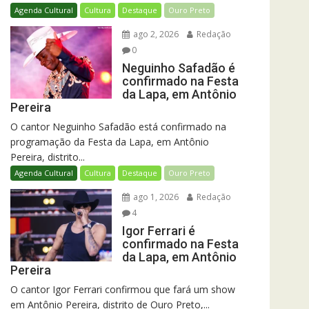
Agenda Cultural
Cultura
Destaque
Ouro Preto
ago 2, 2026
Redação
0
Neguinho Safadão é
confirmado na Festa
da Lapa, em Antônio
Pereira
O cantor Neguinho Safadão está confirmado na
programação da Festa da Lapa, em Antônio
Pereira, distrito...
Agenda Cultural
Cultura
Destaque
Ouro Preto
ago 1, 2026
Redação
4
Igor Ferrari é
confirmado na Festa
da Lapa, em Antônio
Pereira
O cantor Igor Ferrari confirmou que fará um show
em Antônio Pereira, distrito de Ouro Preto,...