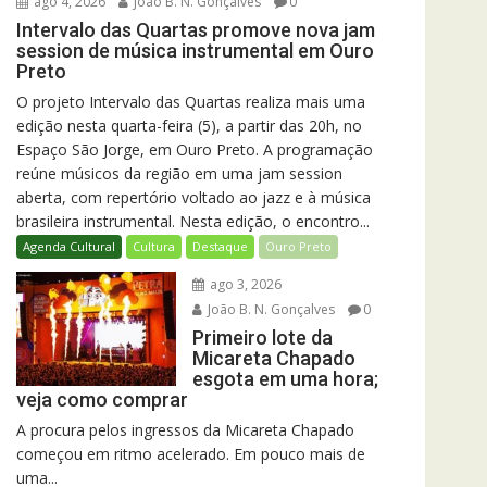
ago 4, 2026
João B. N. Gonçalves
0
Intervalo das Quartas promove nova jam
session de música instrumental em Ouro
Preto
O projeto Intervalo das Quartas realiza mais uma
edição nesta quarta-feira (5), a partir das 20h, no
Espaço São Jorge, em Ouro Preto. A programação
reúne músicos da região em uma jam session
aberta, com repertório voltado ao jazz e à música
brasileira instrumental. Nesta edição, o encontro...
Agenda Cultural
Cultura
Destaque
Ouro Preto
ago 3, 2026
João B. N. Gonçalves
0
Primeiro lote da
Micareta Chapado
esgota em uma hora;
veja como comprar
A procura pelos ingressos da Micareta Chapado
começou em ritmo acelerado. Em pouco mais de
uma...