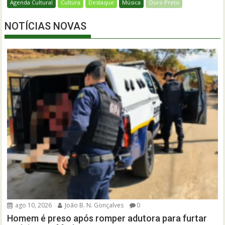
Agenda Cultural
Cultura
Destaque
Música
Ouro Preto
NOTÍCIAS NOVAS
ago 10, 2026
João B. N. Gonçalves
0
Homem é preso após romper adutora para furtar