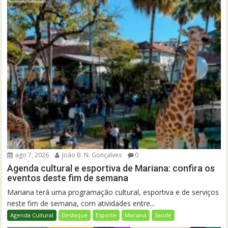
ago 7, 2026
João B. N. Gonçalves
0
Agenda cultural e esportiva de Mariana: confira os
eventos deste fim de semana
Mariana terá uma programação cultural, esportiva e de serviços
neste fim de semana, com atividades entre...
Agenda Cultural
Destaque
Esporte
Mariana
Saúde