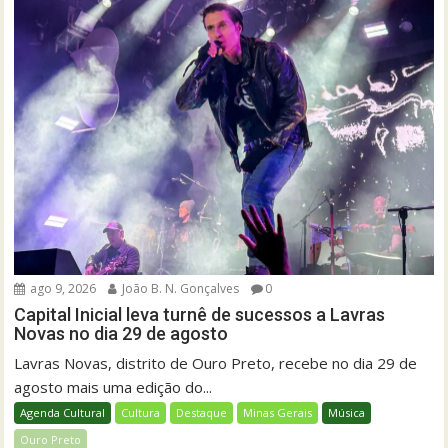
ago 9, 2026
João B. N. Gonçalves
0
Capital Inicial leva turnê de sucessos a Lavras
Novas no dia 29 de agosto
Lavras Novas, distrito de Ouro Preto, recebe no dia 29 de
agosto mais uma edição do...
Agenda Cultural
Cultura
Destaque
Minas Gerais
Música
Ouro Preto