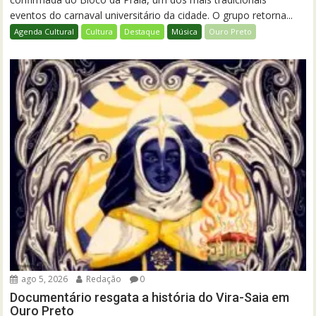
eventos do carnaval universitário da cidade. O grupo retorna...
Agenda Cultural
Cultura
Destaque
Música
Ouro Preto
ago 5, 2026
Redação
0
Documentário resgata a história do Vira-Saia em
Ouro Preto