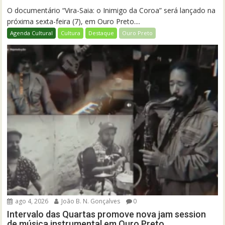
O documentário “Vira-Saia: o Inimigo da Coroa” será lançado na
próxima sexta-feira (7), em Ouro Preto....
Agenda Cultural
Cultura
Destaque
Ouro Preto
ago 4, 2026
João B. N. Gonçalves
0
Intervalo das Quartas promove nova jam session
de música instrumental em Ouro Preto