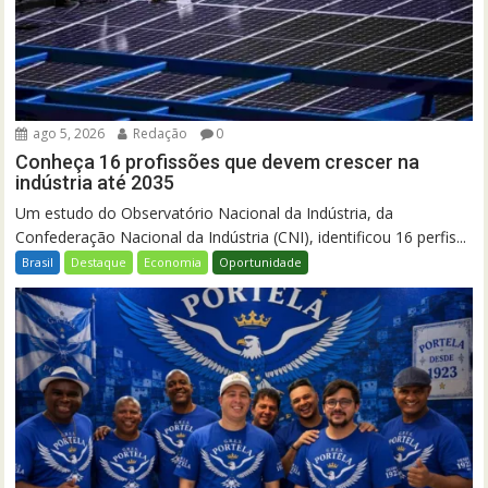
ago 5, 2026
Redação
0
Conheça 16 profissões que devem crescer na
indústria até 2035
Um estudo do Observatório Nacional da Indústria, da
Confederação Nacional da Indústria (CNI), identificou 16 perfis...
Brasil
Destaque
Economia
Oportunidade