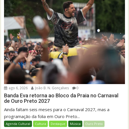
ago 6, 2026
João B. N. Gonçalves
0
Banda Eva retorna ao Bloco da Praia no Carnaval
de Ouro Preto 2027
Ainda faltam seis meses para o Carnaval 2027, mas a
programação da folia em Ouro Preto...
Agenda Cultural
Cultura
Destaque
Música
Ouro Preto