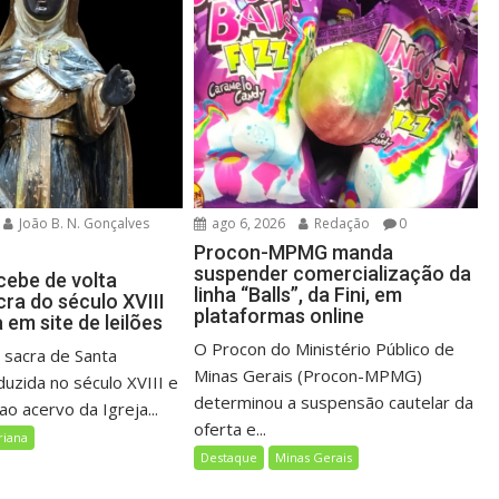
João B. N. Gonçalves
ago 6, 2026
Redação
0
Procon-MPMG manda
suspender comercialização da
cebe de volta
linha “Balls”, da Fini, em
ra do século XVIII
plataformas online
em site de leilões
O Procon do Ministério Público de
sacra de Santa
Minas Gerais (Procon-MPMG)
duzida no século XVIII e
determinou a suspensão cautelar da
o acervo da Igreja...
oferta e...
riana
Destaque
Minas Gerais