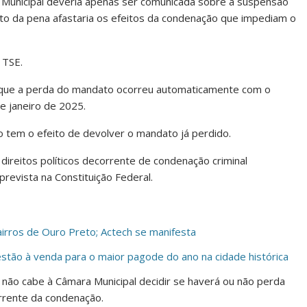
unicipal deveria apenas ser comunicada sobre a suspensão
nto da pena afastaria os efeitos da condenação que impediam o
 TSE.
uiu que a perda do mandato ocorreu automaticamente com o
e janeiro de 2025.
o tem o efeito de devolver o mandato já perdido.
direitos políticos decorrente de condenação criminal
revista na Constituição Federal.
irros de Ouro Preto; Actech se manifesta
estão à venda para o maior pagode do ano na cidade histórica
não cabe à Câmara Municipal decidir se haverá ou não perda
rrente da condenação.