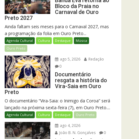
Banda Eva retorna ao
Bloco da Praia no
Carnaval de Ouro
Preto 2027
Ainda faltam seis meses para o Carnaval 2027, mas
a programação da folia em Ouro Preto...
Agenda Cultural
Cultura
Destaque
Música
Ouro Preto
ago 5, 2026
Redação
0
Documentário
resgata a história do
Vira-Saia em Ouro
Preto
O documentário “Vira-Saia: o Inimigo da Coroa” será
lançado na próxima sexta-feira (7), em Ouro Preto....
Agenda Cultural
Cultura
Destaque
Ouro Preto
ago 4, 2026
João B. N. Gonçalves
0