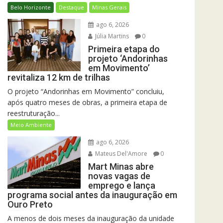
Belo Horizonte
Destaque
Minas Gerais
ago 6, 2026
Júlia Martins
0
Primeira etapa do
projeto ‘Andorinhas
em Movimento’
revitaliza 12 km de trilhas
O projeto “Andorinhas em Movimento” concluiu,
após quatro meses de obras, a primeira etapa de
reestruturação...
Meio Ambiente
ago 6, 2026
Mateus Del'Amore
0
Mart Minas abre
novas vagas de
emprego e lança
programa social antes da inauguração em
Ouro Preto
A menos de dois meses da inauguração da unidade