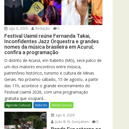
ago 6, 2026
Redação
0
Festival Uaimií reúne Fernanda Takai,
Inconfidentes Jazz Orquestra e grandes
nomes da música brasileira em Acuruí;
confira a programação
O distrito de Acuruí, em Itabirito (MG), será palco de
um dos maiores encontros entre música,
patrimônio histórico, turismo e cultura de Minas
Gerais. No próximo sábado, 15 de agosto, a partir
das 11h, acontece o grande encerramento do
Festival Uaimií 2026, com uma programação
gratuita que ocupará...
Agenda Cultural
Itabirito
Minas Gerais
ago 6, 2026
João B. N. Gonçalves
0