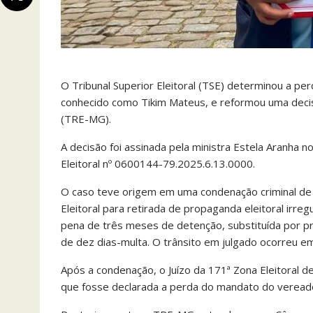
O Tribunal Superior Eleitoral (TSE) determinou a pe
conhecido como Tikim Mateus, e reformou uma decisã
(TRE-MG).
A decisão foi assinada pela ministra Estela Aranha 
Eleitoral nº 0600144-79.2025.6.13.0000.
O caso teve origem em uma condenação criminal de
Eleitoral para retirada de propaganda eleitoral irre
pena de três meses de detenção, substituída por pre
de dez dias-multa. O trânsito em julgado ocorreu e
Após a condenação, o Juízo da 171ª Zona Eleitoral d
que fosse declarada a perda do mandato do vereado