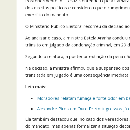
Posteriormente, o TRE-MG entendeu que a Câmara M
dos direitos políticos e considerou que o cumprime
exercício do mandato.
O Ministério Público Eleitoral recorreu da decisão ao
Ao analisar o caso, a ministra Estela Aranha concl
trânsito em julgado da condenação criminal, em 29 d
Segundo a relatora, a posterior extinção da pena nã
Na decisão, a ministra afirmou que a suspensão dos 
transitada em julgado é uma consequência imediata p
Leia mais:
Moradores relatam fumaça e forte odor em ba
Alexandre Pires em Ouro Preto: ingressos já 
Ela também destacou que, no caso dos vereadores, 
do mandato, mas apenas formalizar a situação deco