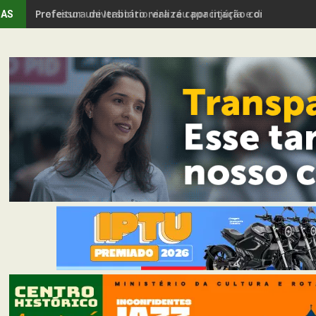
Professor universitário vira réu por injúria e discrimin
IAS