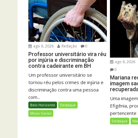
ago 6, 2026
Redação
0
Professor universitário vira réu
por injúria e discriminação
ago 6, 2026
contra cadeirante em BH
0
Um professor universitário se
Mariana re
tornou réu pelos crimes de injúria e
imagem sac
recuperada 
discriminação contra uma pessoa
com...
Uma imagem 
Efigênia, pro
Belo Horizonte
Destaque
pertencente a
Minas Gerais
Destaque
Ma