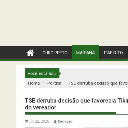
OURO PRETO
MARIANA
ITABIRITO
Você está aqui
Home
Política
TSE derruba decisão que favo
TSE derruba decisão que favorecia Tik
do vereador
jun 22, 2026
Redação