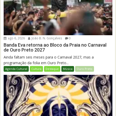
ago 6, 2026
João B. N. Gonçalves
0
Banda Eva retorna ao Bloco da Praia no Carnaval
de Ouro Preto 2027
Ainda faltam seis meses para o Carnaval 2027, mas a
programação da folia em Ouro Preto...
Agenda Cultural
Cultura
Destaque
Música
Ouro Preto