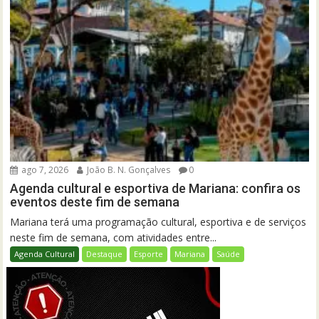
ago 7, 2026
João B. N. Gonçalves
0
Agenda cultural e esportiva de Mariana: confira os
eventos deste fim de semana
Mariana terá uma programação cultural, esportiva e de serviços
neste fim de semana, com atividades entre...
Agenda Cultural
Destaque
Esporte
Mariana
Saúde