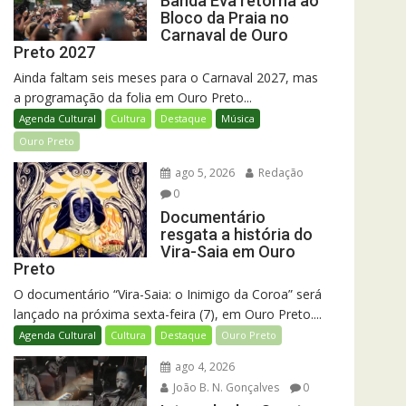
Banda Eva retorna ao
Bloco da Praia no
Carnaval de Ouro
Preto 2027
Ainda faltam seis meses para o Carnaval 2027, mas
a programação da folia em Ouro Preto...
Agenda Cultural
Cultura
Destaque
Música
Ouro Preto
ago 5, 2026
Redação
0
Documentário
resgata a história do
Vira-Saia em Ouro
Preto
O documentário “Vira-Saia: o Inimigo da Coroa” será
lançado na próxima sexta-feira (7), em Ouro Preto....
Agenda Cultural
Cultura
Destaque
Ouro Preto
ago 4, 2026
João B. N. Gonçalves
0