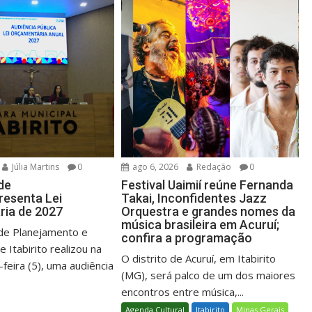
Júlia Martins
0
ago 6, 2026
Redação
0
de
Festival Uaimií reúne Fernanda
presenta Lei
Takai, Inconfidentes Jazz
ria de 2027
Orquestra e grandes nomes da
música brasileira em Acuruí;
 de Planejamento e
confira a programação
Itabirito realizou na
O distrito de Acuruí, em Itabirito
-feira (5), uma audiência
(MG), será palco de um dos maiores
.
encontros entre música,...
Agenda Cultural
Itabirito
Minas Gerais