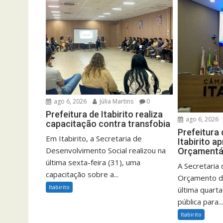
ago 6, 2026
Júlia Martins
0
Prefeitura de Itabirito realiza
ago 6, 2026
capacitação contra transfobia
Prefeitura 
Em Itabirito, a Secretaria de
Itabirito a
Desenvolvimento Social realizou na
Orçamentá
última sexta-feira (31), uma
A Secretaria
capacitação sobre a...
Orçamento de 
Itabirito
última quarta
pública para..
Itabirito