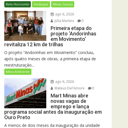
Belo Horizonte
Destaque
Minas Gerais
ago 6, 2026
Júlia Martins
0
Primeira etapa do
projeto ‘Andorinhas
em Movimento’
revitaliza 12 km de trilhas
O projeto “Andorinhas em Movimento” concluiu,
após quatro meses de obras, a primeira etapa de
reestruturação...
Meio Ambiente
ago 6, 2026
Mateus Del'Amore
0
Mart Minas abre
novas vagas de
emprego e lança
programa social antes da inauguração em
Ouro Preto
A menos de dois meses da inauguração da unidade