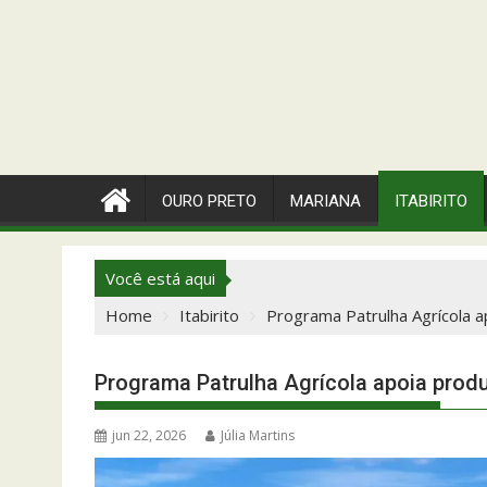
OURO PRETO
MARIANA
ITABIRITO
Você está aqui
Home
Itabirito
Programa Patrulha Agrícola a
Programa Patrulha Agrícola apoia produt
jun 22, 2026
Júlia Martins