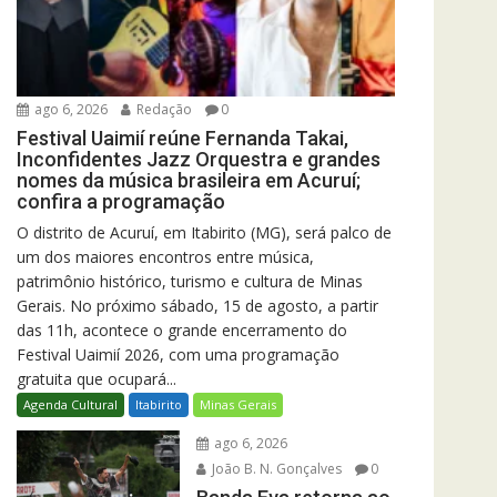
ago 6, 2026
Redação
0
Festival Uaimií reúne Fernanda Takai,
Inconfidentes Jazz Orquestra e grandes
nomes da música brasileira em Acuruí;
confira a programação
O distrito de Acuruí, em Itabirito (MG), será palco de
um dos maiores encontros entre música,
patrimônio histórico, turismo e cultura de Minas
Gerais. No próximo sábado, 15 de agosto, a partir
das 11h, acontece o grande encerramento do
Festival Uaimií 2026, com uma programação
gratuita que ocupará...
Agenda Cultural
Itabirito
Minas Gerais
ago 6, 2026
João B. N. Gonçalves
0