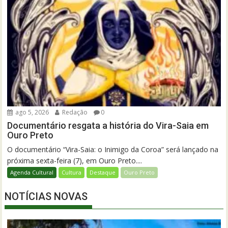
ago 5, 2026
Redação
0
Documentário resgata a história do Vira-Saia em
Ouro Preto
O documentário “Vira-Saia: o Inimigo da Coroa” será lançado na
próxima sexta-feira (7), em Ouro Preto....
Agenda Cultural
Cultura
Destaque
Ouro Preto
NOTÍCIAS NOVAS