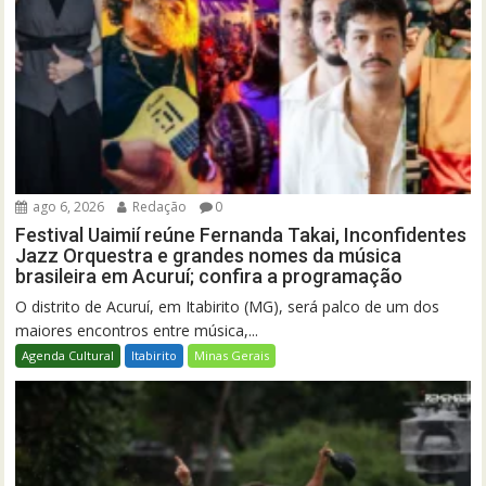
ago 6, 2026
Redação
0
Festival Uaimií reúne Fernanda Takai, Inconfidentes
Jazz Orquestra e grandes nomes da música
brasileira em Acuruí; confira a programação
O distrito de Acuruí, em Itabirito (MG), será palco de um dos
maiores encontros entre música,...
Agenda Cultural
Itabirito
Minas Gerais