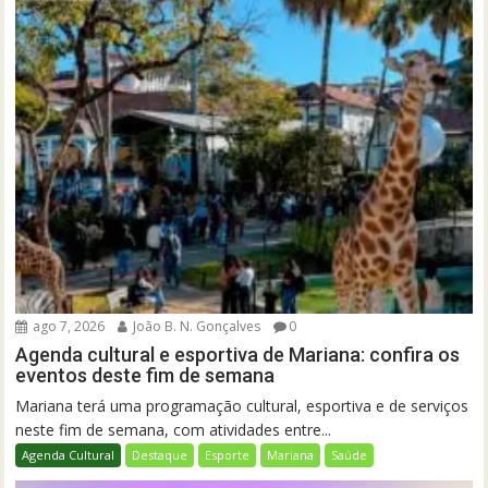
ago 7, 2026
João B. N. Gonçalves
0
Agenda cultural e esportiva de Mariana: confira os
eventos deste fim de semana
Mariana terá uma programação cultural, esportiva e de serviços
neste fim de semana, com atividades entre...
Agenda Cultural
Destaque
Esporte
Mariana
Saúde