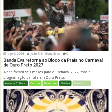
ago 6, 2026
João B. N. Gonçalves
0
Banda Eva retorna ao Bloco da Praia no Carnaval
de Ouro Preto 2027
Ainda faltam seis meses para o Carnaval 2027, mas a
programação da folia em Ouro Preto...
Agenda Cultural
Cultura
Destaque
Música
Ouro Preto