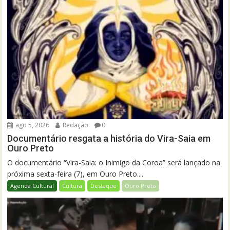
ago 5, 2026
Redação
0
Documentário resgata a história do Vira-Saia em
Ouro Preto
O documentário “Vira-Saia: o Inimigo da Coroa” será lançado na
próxima sexta-feira (7), em Ouro Preto....
Agenda Cultural
Cultura
Destaque
Ouro Preto