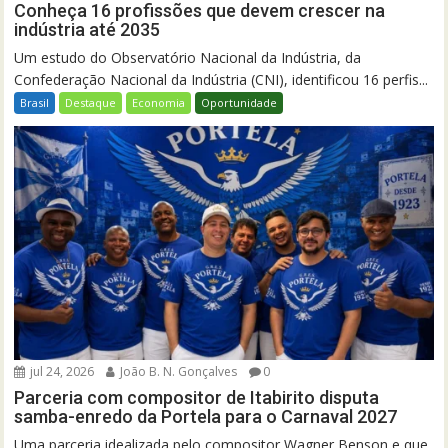
Conheça 16 profissões que devem crescer na
indústria até 2035
Um estudo do Observatório Nacional da Indústria, da
Confederação Nacional da Indústria (CNI), identificou 16 perfis...
Brasil
Destaque
Economia
Oportunidade
jul 24, 2026
João B. N. Gonçalves
0
Parceria com compositor de Itabirito disputa
samba-enredo da Portela para o Carnaval 2027
Uma parceria idealizada pelo compositor Wagner Benson e que