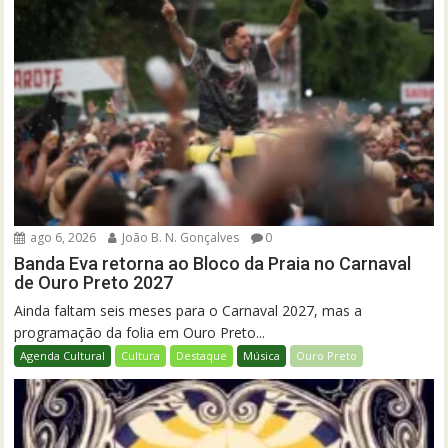
ago 6, 2026
João B. N. Gonçalves
0
Banda Eva retorna ao Bloco da Praia no Carnaval
de Ouro Preto 2027
Ainda faltam seis meses para o Carnaval 2027, mas a
programação da folia em Ouro Preto...
Agenda Cultural
Cultura
Destaque
Música
Ouro Preto