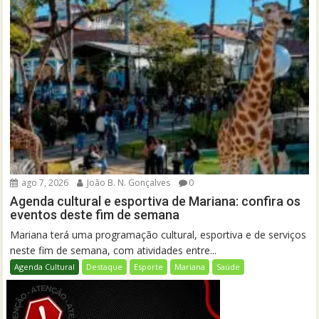
ago 7, 2026
João B. N. Gonçalves
0
Agenda cultural e esportiva de Mariana: confira os
eventos deste fim de semana
Mariana terá uma programação cultural, esportiva e de serviços
neste fim de semana, com atividades entre...
Agenda Cultural
Destaque
Esporte
Mariana
Saúde