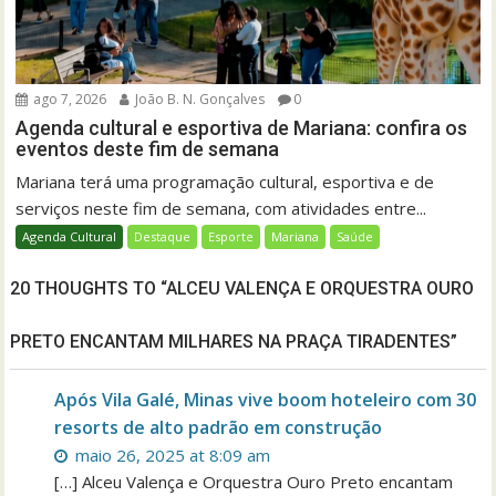
ago 7, 2026
João B. N. Gonçalves
0
Agenda cultural e esportiva de Mariana: confira os
eventos deste fim de semana
Mariana terá uma programação cultural, esportiva e de
serviços neste fim de semana, com atividades entre...
Agenda Cultural
Destaque
Esporte
Mariana
Saúde
20 THOUGHTS TO “ALCEU VALENÇA E ORQUESTRA OURO
PRETO ENCANTAM MILHARES NA PRAÇA TIRADENTES”
Após Vila Galé, Minas vive boom hoteleiro com 30
resorts de alto padrão em construção
maio 26, 2025 at 8:09 am
[…] Alceu Valença e Orquestra Ouro Preto encantam