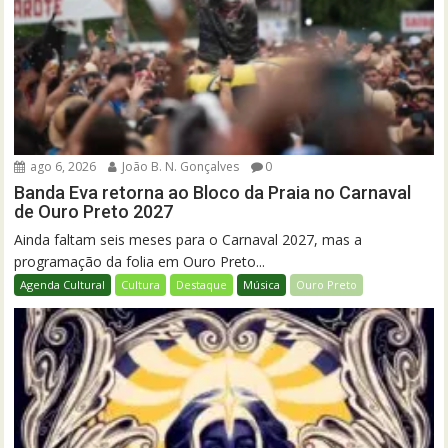
ago 6, 2026
João B. N. Gonçalves
0
Banda Eva retorna ao Bloco da Praia no Carnaval
de Ouro Preto 2027
Ainda faltam seis meses para o Carnaval 2027, mas a
programação da folia em Ouro Preto...
Agenda Cultural
Cultura
Destaque
Música
Ouro Preto