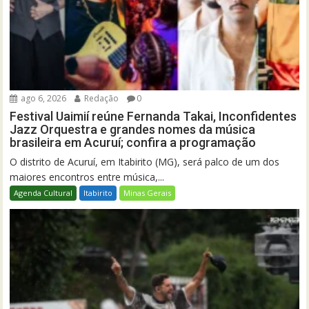
ago 6, 2026
Redação
0
Festival Uaimií reúne Fernanda Takai, Inconfidentes
Jazz Orquestra e grandes nomes da música
brasileira em Acuruí; confira a programação
O distrito de Acuruí, em Itabirito (MG), será palco de um dos
maiores encontros entre música,...
Agenda Cultural
Itabirito
Minas Gerais