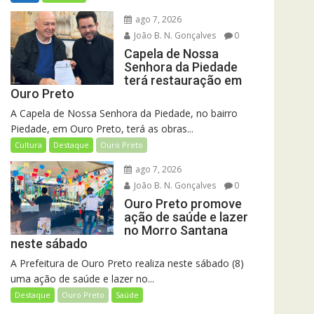
ago 7, 2026
João B. N. Gonçalves
0
Capela de Nossa
Senhora da Piedade
terá restauração em
Ouro Preto
A Capela de Nossa Senhora da Piedade, no bairro
Piedade, em Ouro Preto, terá as obras...
Cultura
Destaque
Ouro Preto
ago 7, 2026
João B. N. Gonçalves
0
Ouro Preto promove
ação de saúde e lazer
no Morro Santana
neste sábado
A Prefeitura de Ouro Preto realiza neste sábado (8)
uma ação de saúde e lazer no...
Destaque
Ouro Preto
Saúde