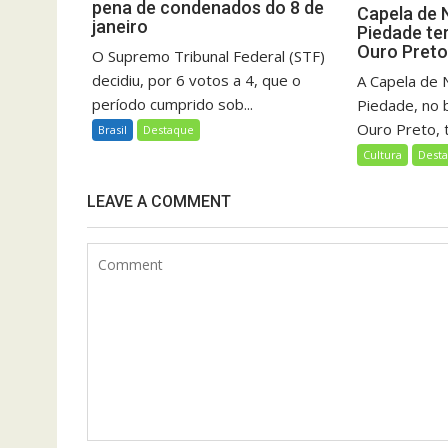
pena de condenados do 8 de
Capela de 
janeiro
Piedade te
Ouro Pret
O Supremo Tribunal Federal (STF)
decidiu, por 6 votos a 4, que o
A Capela de 
período cumprido sob...
Piedade, no 
Ouro Preto, t
Brasil
Destaque
Cultura
Dest
LEAVE A COMMENT