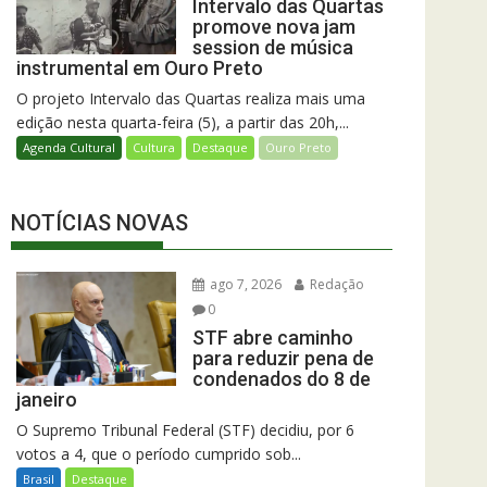
Intervalo das Quartas
promove nova jam
session de música
instrumental em Ouro Preto
O projeto Intervalo das Quartas realiza mais uma
edição nesta quarta-feira (5), a partir das 20h,...
Agenda Cultural
Cultura
Destaque
Ouro Preto
NOTÍCIAS NOVAS
ago 7, 2026
Redação
0
STF abre caminho
para reduzir pena de
condenados do 8 de
janeiro
O Supremo Tribunal Federal (STF) decidiu, por 6
votos a 4, que o período cumprido sob...
Brasil
Destaque