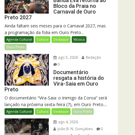
Banda Eva retorna ao
Bloco da Praia no
Carnaval de Ouro
Preto 2027
Ainda faltam seis meses para o Carnaval 2027, mas
a programação da folia em Ouro Preto...
Agenda Cultural
Cultura
Destaque
Música
Ouro Preto
ago 5, 2026
Redação
0
Documentário
resgata a história do
Vira-Saia em Ouro
Preto
O documentário “Vira-Saia: o Inimigo da Coroa” será
lançado na próxima sexta-feira (7), em Ouro Preto....
Agenda Cultural
Cultura
Destaque
Ouro Preto
ago 4, 2026
João B. N. Gonçalves
0