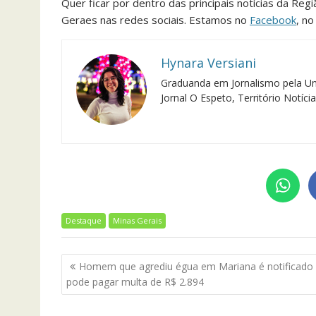
Quer ficar por dentro das principais notícias da Reg
Geraes nas redes sociais. Estamos no
Facebook
, n
Hynara Versiani
Graduanda em Jornalismo pela Un
Jornal O Espeto, Território Notíc
Destaque
Minas Gerais
Navegação
Homem que agrediu égua em Mariana é notificado
de
pode pagar multa de R$ 2.894
Post