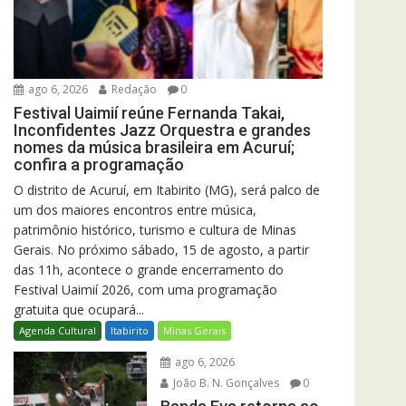
ago 6, 2026
Redação
0
Festival Uaimií reúne Fernanda Takai,
Inconfidentes Jazz Orquestra e grandes
nomes da música brasileira em Acuruí;
confira a programação
O distrito de Acuruí, em Itabirito (MG), será palco de
um dos maiores encontros entre música,
patrimônio histórico, turismo e cultura de Minas
Gerais. No próximo sábado, 15 de agosto, a partir
das 11h, acontece o grande encerramento do
Festival Uaimií 2026, com uma programação
gratuita que ocupará...
Agenda Cultural
Itabirito
Minas Gerais
ago 6, 2026
João B. N. Gonçalves
0